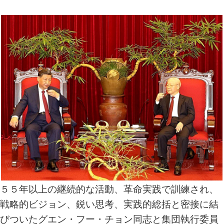
５５年以上の継続的な活動、革命実践で訓練され、
戦略的ビジョン、鋭い思考、実践的総括と密接に結
びついたグエン・フー・チョン同志と集団執行委員