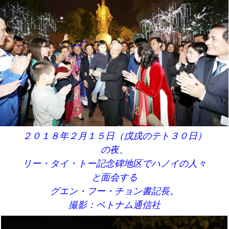
２０１８年２月１５日（戊戌のテト３０日）
の夜、
リー・タイ・トー記念碑地区でハノイの人々
と面会する
グエン・フー・チョン書記長。
撮影：ベトナム通信社