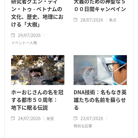
研究者グエン・ディ
大義のための神聖な５
ン・トゥ - ベトナムの
００日間キャンペイン
文化、歴史、地理にお
28/07/2026
焦点
ける「大樹」
29/07/2026
イベントー人物
ホーおじさんの名を冠
DNA技術：名もなき英
する都市５０周年：
雄たちの名前を蘇らせ
地下に眠る伝説
る
24/07/2026
23/07/2026
発見
特別な記事