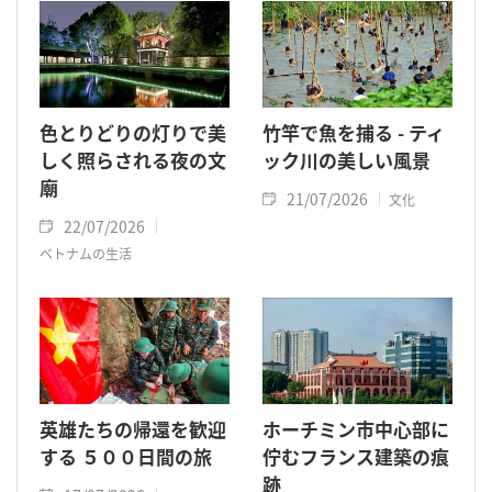
色とりどりの灯りで美
竹竿で魚を捕る - ティ
しく照らされる夜の文
ック川の美しい風景
廟
21/07/2026
文化
22/07/2026
ベトナムの生活
英雄たちの帰還を歓迎
ホーチミン市中心部に
する ５００日間の旅
佇むフランス建築の痕
跡