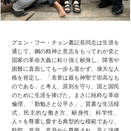
グエン・フー・チョン書記長同志は生涯を
通じて、鋼の精神と意志をもってわが党と
国家の革命大義に粘り強く献身し、障害や
困難に直面しても一歩も退かず、偉大な人
格を肯定し、「名誉は最も神聖で崇高なも
のである」と考え、原則を守り、国と国民
のために生涯を捧げた。まさに純粋な革命
倫理、「勤勉さと公平さ」、質素な生活様
式、民主的な働き方、献身性、科学性、
人々を尊重し愛する典型的な模範であり、
幹部、党員、党員から尊敬され、高く評価