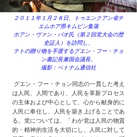
２０１１年１月２８日、トゥエンクアン省チ
エムホア県キムビン集落
ホアン・ヴァン・バオ氏（第２回党大会の歴
史証人）を訪問し、
テトの贈り物を手渡
するグエン・フー・チョ
ン書記長兼国会議長。
撮影：ベトナム通信社
グエン・フー・チョン同志の一貫した考え
は人民、人間であり、人民を革新プロセス
の主体および中心として、心から献身的に
人民に奉仕し、人民を築き上げることであ
る。党については、「わが党は人民の物質
的・精神的生活を大切にし、人民に対して