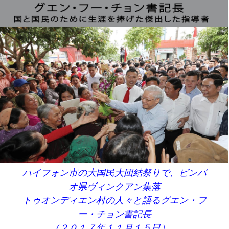
ハイフォン市の大国民大団結祭りで、ビンバ
オ県ヴィンクアン集落
トゥオンディエン村の人々と語るグエン・フ
ー・チョン書記長
（２０１７年１１月１５日）。