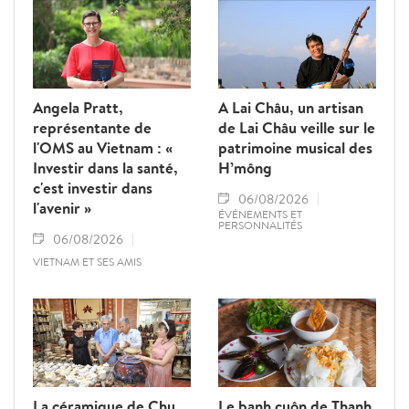
Angela Pratt,
A Lai Châu, un artisan
représentante de
de Lai Châu veille sur le
l'OMS au Vietnam : «
patrimoine musical des
Investir dans la santé,
H’mông
c'est investir dans
06/08/2026
l'avenir »
ÉVÉNEMENTS ET
PERSONNALITÉS
06/08/2026
VIETNAM ET SES AMIS
La céramique de Chu
Le banh cuôn de Thanh