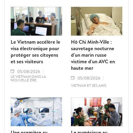
Le Vietnam accélère le
Hô Chi Minh-Ville :
visa électronique pour
sauvetage nocturne
protéger ses citoyens
d'un marin russe
et ses visiteurs
victime d'un AVC en
haute mer
05/08/2026
LE VIETNAM DANS LA
05/08/2026
NOUVELLE ÈRE
VIETNAM ET SES AMIS
Une première au
Le numérique au