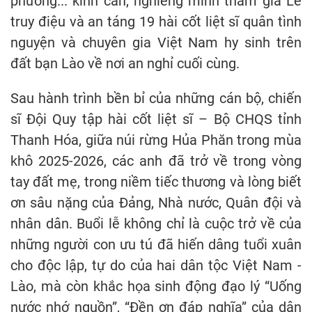
phương... kính cẩn, nghiêng mình tham gia Lễ
truy điệu và an táng 19 hài cốt liệt sĩ quân tình
nguyện và chuyên gia Việt Nam hy sinh trên
đất bạn Lào về nơi an nghỉ cuối cùng.
Sau hành trình bền bỉ của những cán bộ, chiến
sĩ Đội Quy tập hài cốt liệt sĩ – Bộ CHQS tỉnh
Thanh Hóa, giữa núi rừng Hủa Phăn trong mùa
khô 2025-2026, các anh đã trở về trong vòng
tay đất mẹ, trong niềm tiếc thương và lòng biết
ơn sâu nặng của Đảng, Nhà nước, Quân đội và
nhân dân. Buổi lễ không chỉ là cuộc trở về của
những người con ưu tú đã hiến dâng tuổi xuân
cho độc lập, tự do của hai dân tộc Việt Nam -
Lào, mà còn khắc họa sinh động đạo lý “Uống
nước nhớ nguồn”, “Đền ơn đáp nghĩa” của dân