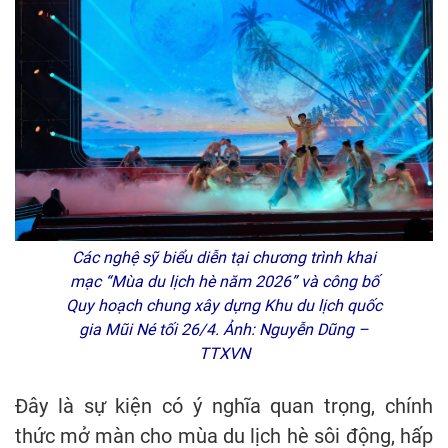
Các nghệ sỹ biểu diễn tại chương trình khai
mạc “Mùa du lịch hè năm 2026” và công bố
Quy hoạch chung xây dựng Khu du lịch quốc
gia Mũi Né tối 26/4. Ảnh: Nguyễn Dũng –
TTXVN
Đây là sự kiện có ý nghĩa quan trọng, chính
thức mở màn cho mùa du lịch hè sôi động, hấp