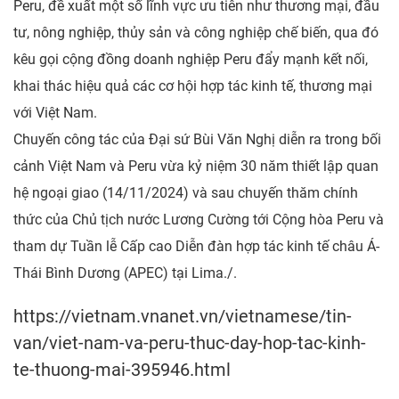
Peru, đề xuất một số lĩnh vực ưu tiên như thương mại, đầu
tư, nông nghiệp, thủy sản và công nghiệp chế biến, qua đó
kêu gọi cộng đồng doanh nghiệp Peru đẩy mạnh kết nối,
khai thác hiệu quả các cơ hội hợp tác kinh tế, thương mại
với Việt Nam.
Chuyến công tác của Đại sứ Bùi Văn Nghị diễn ra trong bối
cảnh Việt Nam và Peru vừa kỷ niệm 30 năm thiết lập quan
hệ ngoại giao (14/11/2024) và sau chuyến thăm chính
thức của Chủ tịch nước Lương Cường tới Cộng hòa Peru và
tham dự Tuần lễ Cấp cao Diễn đàn hợp tác kinh tế châu Á-
Thái Bình Dương (APEC) tại Lima./.
https://vietnam.vnanet.vn/vietnamese/tin-
van/viet-nam-va-peru-thuc-day-hop-tac-kinh-
te-thuong-mai-395946.html