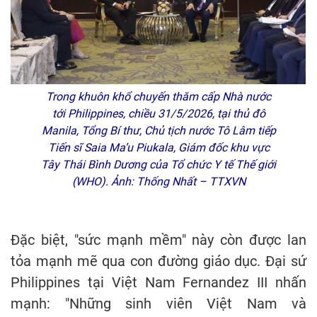
Trong khuôn khổ chuyến thăm cấp Nhà nước
tới Philippines, chiều 31/5/2026, tại thủ đô
Manila, Tổng Bí thư, Chủ tịch nước Tô Lâm tiếp
Tiến sĩ Saia Ma’u Piukala, Giám đốc khu vực
Tây Thái Bình Dương của Tổ chức Y tế Thế giới
(WHO). Ảnh: Thống Nhất – TTXVN
Đặc biệt, "sức mạnh mềm" này còn được lan
tỏa mạnh mẽ qua con đường giáo dục. Đại sứ
Philippines tại Việt Nam Fernandez III nhấn
mạnh: "Những sinh viên Việt Nam và