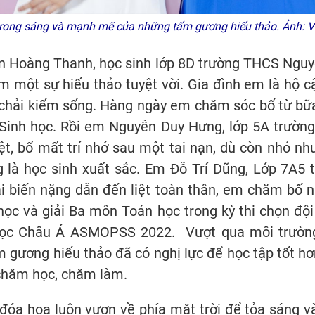
trong sáng và mạnh mẽ của những tấm gương hiếu thảo. Ảnh: V
n Hoàng Thanh, học sinh lớp 8D trường THCS Nguy
m một sự hiếu thảo tuyệt vời. Gia đình em là hộ c
chải kiếm sống. Hàng ngày em chăm sóc bố từ bữa
 Sinh học. Rồi em Nguyễn Duy Hưng, lớp 5A trường
t, bố mất trí nhớ sau một tai nạn, dù còn nhỏ n
là học sinh xuất sắc. Em Đỗ Trí Dũng, Lớp 7A5 
i biến nặng dẫn đến liệt toàn thân, em chăm bố 
học và giải Ba môn Toán học trong kỳ thi chọn độ
ọc Châu Á ASMOPSS 2022. Vượt qua môi trường
 gương hiếu thảo đã có nghị lực để học tập tốt hơn
chăm học, chăm làm.
a hoa luôn vươn về phía mặt trời để tỏa sáng và