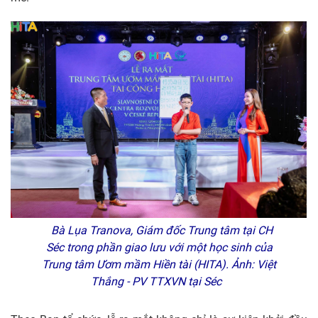
Bà Lụa Tranova, Giám đốc Trung tâm tại CH
Séc trong phần giao lưu với một học sinh của
Trung tâm Ươm mầm Hiền tài (HITA). Ảnh: Việt
Thắng - PV TTXVN tại Séc