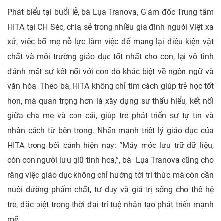
Phát biểu tại buổi lễ, bà Lụa Tranova, Giám đốc Trung tâm
HITA tại CH Séc, chia sẻ trong nhiều gia đình người Việt xa
xứ, việc bố mẹ nỗ lực làm việc để mang lại điều kiện vật
chất và môi trường giáo dục tốt nhất cho con, lại vô tình
đánh mất sự kết nối với con do khác biệt về ngôn ngữ và
văn hóa. Theo bà, HITA không chỉ tìm cách giúp trẻ học tốt
hơn, mà quan trọng hơn là xây dựng sự thấu hiểu, kết nối
giữa cha mẹ và con cái, giúp trẻ phát triển sự tự tin và
nhân cách từ bên trong. Nhấn mạnh triết lý giáo dục của
HITA trong bối cảnh hiện nay: “Máy móc lưu trữ dữ liệu,
còn con người lưu giữ tinh hoa,”, bà Lụa Tranova cũng cho
rằng việc giáo dục không chỉ hướng tới tri thức mà còn cần
nuôi dưỡng phẩm chất, tư duy và giá trị sống cho thế hệ
trẻ, đặc biệt trong thời đại trí tuệ nhân tạo phát triển mạnh
mẽ.