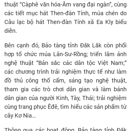
thuật “Càphê văn hóa-Âm vang đại ngàn”, cùng
các tiết mục hát Then-đàn Tính, múa chén do
Câu lạc bộ hát Then-đàn Tính xã Ea Kly biểu
diễn.
Bên cạnh đó, Bảo tàng tỉnh Đắk Lắk còn phối
hợp tổ chức múa Lân-Sư-Rồng; triển lãm ảnh
nghệ thuật “Bản sắc các dân tộc Việt Nam;”
các chương trình trải nghiệm thực tế như làm
đồ thủ công thổ cẩm, sáng tạo nghệ thuật,
tham gia các trò chơi dân gian và làm bánh
dân gian của người Kinh, Tày, Thái; trải nghiệm
cùng trang phục Êđê, tìm hiểu các sản phẩm từ
cây Kơ Nia…
Thông qua các hoạt động, Bảo tàng tỉnh Đắk