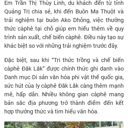
Em Trần Thị Thùy Linh, du khách đến từ tỉnh
Quảng Trị chia sẻ, khi đến Buôn Ma Thuột và
trải nghiệm tại buôn Ako Dhông, việc thưởng
thức càphê tại chỗ giúp em hiểu thêm về quy
trình sản xuất, chế biến càphê. Điều này tạo sự
khác biệt so với những trải nghiệm trước đây.
Đặc biệt, sau khi “Tri thức trồng và chế biến
càphê Đắk Lắk” được chính thức ghi danh vào
Danh mục Di sản văn hóa phi vật thể quốc gia,
sức hút của ly càphê Đắk Lắk càng thêm mạnh
mẽ, hấp dẫn. Nhiều không gian càphê mang
bản sắc địa phương trở thành điểm đến kết
hợp thưởng thức và tìm hiểu văn hóa.