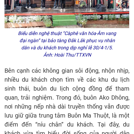
Biểu diễn nghệ thuật “Càphê văn hóa-Âm vang
đại ngàn” tại bảo tàng Đắk Lắk phục vụ nhân
dân và du khách trong dịp nghỉ lễ 30/4-1/5.
Ảnh: Hoài Thu/TTXVN
Bên cạnh các không gian sôi động, nhộn nhịp,
nhiều du khách chọn tìm về các khu du lịch
sinh thái, buôn du lịch cộng đồng để tham
quan, trải nghiệm. Trong đó, buôn Ako Dhông,
nơi những nếp nhà dài truyền thống vẫn được
lưu giữ giữa trung tâm Buôn Ma Thuột, là một
điểm đến “níu chân” du khách. Tại đây, du
khách vừa tìm hiểu đời sống của người dân