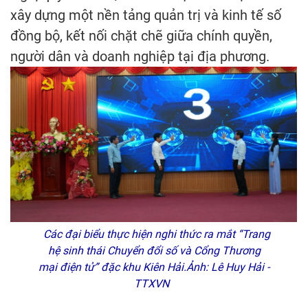
xây dựng một nền tảng quản trị và kinh tế số
đồng bộ, kết nối chặt chẽ giữa chính quyền,
người dân và doanh nghiệp tại địa phương.
Các đại biểu thực hiện nghi thức ra mắt “Trang
hệ sinh thái Chuyển đổi số và Cổng Thương
mại điện tử” đặc khu Kiên Hải.Ảnh: Lê Huy Hải -
TTXVN