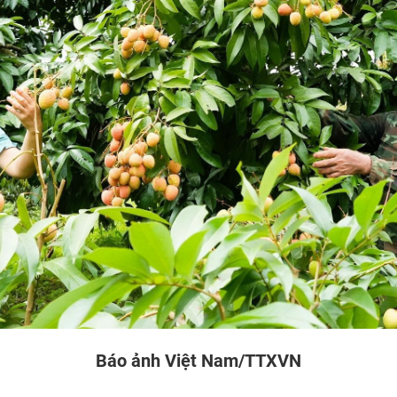
Báo ảnh Việt Nam/TTXVN