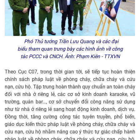
Phó Thủ tướng Trần Lưu Quang và các đại
biểu tham quan trưng bày các hình ảnh về công
tác PCCC và CNCH. Ảnh: Phạm Kiên - TTXVN
Theo Cục C07, trong thời gian tới, sẽ tiếp tục hoàn thiện
chính sách pháp luật về phòng cháy, chữa cháy và cứu
nạn, cứu hộ. Tập trung hoàn thành quy chuẩn an toàn cháy
đối với nhà ở riêng lẻ, các cơ sở kinh doanh karaoke, vũ
trường, quán bar…, cơ sở chuyển đổi công năng sử dụng
như từ nhà ở riêng lẻ sang hoạt động kinh doanh, dịch vụ.
Đồng thời, tăng cường công tác tuyên truyền, phổ biến,
giáo dục kiến thức pháp luật về phòng cháy, chữa cháy và
cứu nạn, cứu hộ nhằm nâng cao ý thức tự giác chấp hành
pháp luật về phòng cháy, chữa cháy và cứu nạn, cứu hộ.