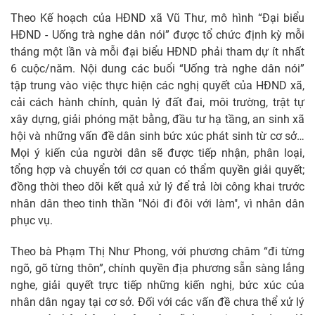
Theo Kế hoạch của HĐND xã Vũ Thư, mô hình “Đại biểu
HĐND - Uống trà nghe dân nói” được tổ chức định kỳ mỗi
tháng một lần và mỗi đại biểu HĐND phải tham dự ít nhất
6 cuộc/năm. Nội dung các buổi “Uống trà nghe dân nói”
tập trung vào việc thực hiện các nghị quyết của HĐND xã,
cải cách hành chính, quản lý đất đai, môi trường, trật tự
xây dựng, giải phóng mặt bằng, đầu tư hạ tầng, an sinh xã
hội và những vấn đề dân sinh bức xúc phát sinh từ cơ sở…
Mọi ý kiến của người dân sẽ được tiếp nhận, phân loại,
tổng hợp và chuyển tới cơ quan có thẩm quyền giải quyết;
đồng thời theo dõi kết quả xử lý để trả lời công khai trước
nhân dân theo tinh thần "Nói đi đôi với làm", vì nhân dân
phục vụ.
Theo bà Phạm Thị Như Phong, với phương châm “đi từng
ngõ, gõ từng thôn”, chính quyền địa phương sẵn sàng lắng
nghe, giải quyết trực tiếp những kiến nghị, bức xúc của
nhân dân ngay tại cơ sở. Đối với các vấn đề chưa thể xử lý