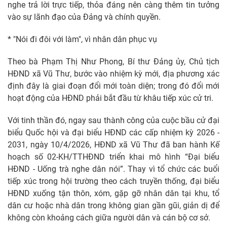
nghe trả lời trực tiếp, thỏa đáng nên càng thêm tin tưởng
vào sự lãnh đạo của Đảng và chính quyền.
* "Nói đi đôi với làm", vì nhân dân phục vụ
Theo bà Phạm Thị Như Phong, Bí thư Đảng ủy, Chủ tịch
HĐND xã Vũ Thư, bước vào nhiệm kỳ mới, địa phương xác
định đây là giai đoạn đổi mới toàn diện; trong đó đổi mới
hoạt động của HĐND phải bắt đầu từ khâu tiếp xúc cử tri.
Với tinh thần đó, ngay sau thành công của cuộc bầu cử đại
biểu Quốc hội và đại biểu HĐND các cấp nhiệm kỳ 2026 -
2031, ngày 10/4/2026, HĐND xã Vũ Thư đã ban hành Kế
hoạch số 02-KH/TTHĐND triển khai mô hình “Đại biểu
HĐND - Uống trà nghe dân nói”. Thay vì tổ chức các buổi
tiếp xúc trong hội trường theo cách truyền thống, đại biểu
HĐND xuống tận thôn, xóm, gặp gỡ nhân dân tại khu, tổ
dân cư hoặc nhà dân trong không gian gần gũi, giản dị để
không còn khoảng cách giữa người dân và cán bộ cơ sở.