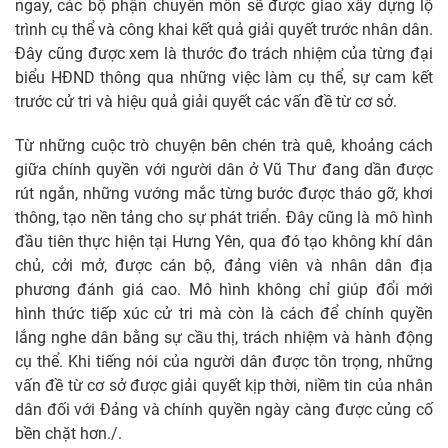
ngay, các bộ phận chuyên môn sẽ được giao xây dựng lộ
trình cụ thể và công khai kết quả giải quyết trước nhân dân.
Đây cũng được xem là thước đo trách nhiệm của từng đại
biểu HĐND thông qua những việc làm cụ thể, sự cam kết
trước cử tri và hiệu quả giải quyết các vấn đề từ cơ sở.
Từ những cuộc trò chuyện bên chén trà quê, khoảng cách
giữa chính quyền với người dân ở Vũ Thư đang dần được
rút ngắn, những vướng mắc từng bước được tháo gỡ, khơi
thông, tạo nền tảng cho sự phát triển. Đây cũng là mô hình
đầu tiên thực hiện tại Hưng Yên, qua đó tạo không khí dân
chủ, cởi mở, được cán bộ, đảng viên và nhân dân địa
phương đánh giá cao. Mô hình không chỉ giúp đổi mới
hình thức tiếp xúc cử tri mà còn là cách để chính quyền
lắng nghe dân bằng sự cầu thị, trách nhiệm và hành động
cụ thể. Khi tiếng nói của người dân được tôn trọng, những
vấn đề từ cơ sở được giải quyết kịp thời, niềm tin của nhân
dân đối với Đảng và chính quyền ngày càng được củng cố
bền chặt hơn./.