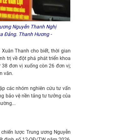
ng ương Nguyễn Thanh Nghị
 của Đảng. Thanh Hương -
 Xuân Thanh cho biết, thời gian
h trị về đột phá phát triển khoa
 38 đơn vị xuống còn 26 đơn vị;
n văn.
lập các nhóm nghiên cứu tư vấn
ng bảo vệ nền tảng tư tưởng của
cường...
h, chiến lược Trung ương Nguyễn
ết định số 12-QĐ/TW năm 2026,