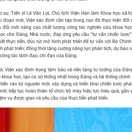
iáo sư, Tiến sĩ Lê Văn Lợi, Chủ tịch Viện Hàn lâm Khoa học xã
i đoạn mới, Viện xác định cần tập trung cao độ thực hiện đổi
là đổi mới nâng cao chất lượng công tác nghiên cứu khoa h
c cho Đảng, Nhà nước, đáp ứng yêu cầu “tư vấn chiến lược” 
ết thực tiễn, đúc rút mô hình phát triển để tư vấn với Bộ Chính 
ch phát triển; đồng thời tăng cường năng lực phân tích, dự báo
 công tác lãnh đạo, chỉ đạo của Đảng.
ợi, Viện xác định trọng tâm bảo vệ nền tảng tư tưởng của Đả
độ khoa học, tạo cơ sở thống nhất trong Đảng và hệ thống chính t
ến vào kỷ nguyên mới; xây dựng và triển khai chiến lược phát 
 mới; tiếp tục hoàn thiện tổ chức bộ máy hiệu lực hiệu quả, gắn 
m vụ được giao và yêu cầu của thực tiễn phát triển.