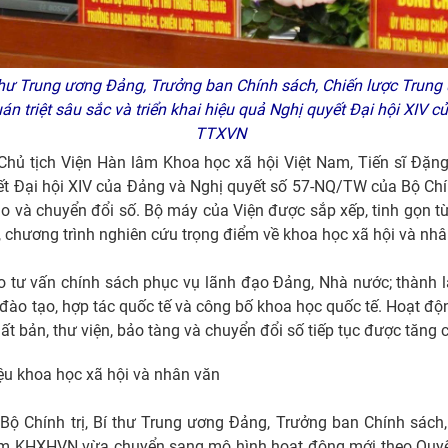
 thư Trung ương Đảng, Trưởng ban Chính sách, Chiến lược Tru
uán triệt sâu sắc và triển khai hiệu quả Nghị quyết Đại hội XIV
TTXVN
 Chủ tịch Viện Hàn lâm Khoa học xã hội Việt Nam, Tiến sĩ Đặng
ết Đại hội XIV của Đảng và Nghị quyết số 57-NQ/TW của Bộ Chín
ạo và chuyển đổi số. Bộ máy của Viện được sắp xếp, tinh gọn từ
n, chương trình nghiên cứu trọng điểm về khoa học xã hội và nhâ
áo tư vấn chính sách phục vụ lãnh đạo Đảng, Nhà nước; thành 
đào tạo, hợp tác quốc tế và công bố khoa học quốc tế. Hoạt độ
ất bản, thư viện, bảo tàng và chuyển đổi số tiếp tục được tăng 
iệu khoa học xã hội và nhân văn
n Bộ Chính trị, Bí thư Trung ương Đảng, Trưởng ban Chính sác
lâm KHXHVN vừa chuyển sang mô hình hoạt động mới theo Quy