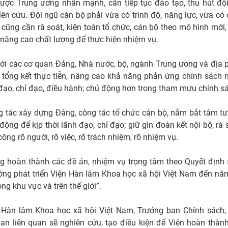
lược Trung ương nhấn mạnh, cần tiếp tục đào tạo, thu hút độ
hiên cứu. Đội ngũ cán bộ phải vừa có trình độ, năng lực, vừa c
 cũng cần rà soát, kiện toàn tổ chức, cán bộ theo mô hình mới
 nâng cao chất lượng để thực hiện nhiệm vụ.
ới các cơ quan Đảng, Nhà nước, bộ, ngành Trung ương và địa 
 tổng kết thực tiễn, nâng cao khả năng phản ứng chính sách 
 đạo, chỉ đạo, điều hành; chủ động hơn trong tham mưu chính s
g tác xây dựng Đảng, công tác tổ chức cán bộ, nắm bắt tâm tư,
động để kịp thời lãnh đạo, chỉ đạo; giữ gìn đoàn kết nội bộ, rà
ông rõ người, rõ việc, rõ trách nhiệm, rõ nhiệm vụ.
 hoàn thành các đề án, nhiệm vụ trọng tâm theo Quyết định 
ớng phát triển Viện Hàn lâm Khoa học xã hội Việt Nam đến n
ng khu vực và trên thế giới”.
n Hàn lâm Khoa học xã hội Việt Nam, Trưởng ban Chính sách
uan liên quan sẽ nghiên cứu, tạo điều kiện để Viện hoàn thàn