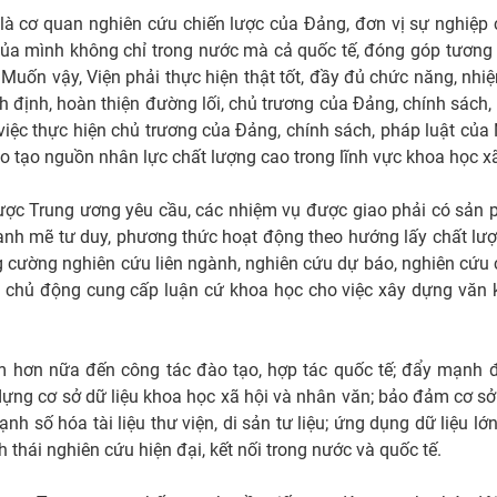
ò là cơ quan nghiên cứu chiến lược của Đảng, đơn vị sự nghi
rò của mình không chỉ trong nước mà cả quốc tế, đóng góp tương
c. Muốn vậy, Viện phải thực hiện thật tốt, đầy đủ chức năng, n
h định, hoàn thiện đường lối, chủ trương của Đảng, chính sách,
 việc thực hiện chủ trương của Đảng, chính sách, pháp luật của
o tạo nguồn nhân lực chất lượng cao trong lĩnh vực khoa học x
lược Trung ương yêu cầu, các nhiệm vụ được giao phải có sản 
ạnh mẽ tư duy, phương thức hoạt động theo hướng lấy chất lư
g cường nghiên cứu liên ngành, nghiên cứu dự báo, nghiên cứu 
; chủ động cung cấp luận cứ khoa học cho việc xây dựng văn ki
m hơn nữa đến công tác đào tạo, hợp tác quốc tế; đẩy mạnh đ
dựng cơ sở dữ liệu khoa học xã hội và nhân văn; bảo đảm cơ sở d
nh số hóa tài liệu thư viện, di sản tư liệu; ứng dụng dữ liệu l
 thái nghiên cứu hiện đại, kết nối trong nước và quốc tế.