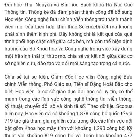
Đại học Thái Nguyên và Đại học Bách khoa Hà Nội, Cục
Thông tin, Thống kê đã đàm phán thành công để bổ sung
Học viện Công nghệ Bưu chính Viễn thông trở thành thành
viên mới của Liên hợp khai thác ScienceDirect mà không
phát sinh thêm kinh phí. Đây không chỉ là kết quả của quá
trình phối hợp chặt chẽ giữa các bên, mà còn thể hiện định
hướng của Bộ Khoa học và Công nghệ trong việc xây dựng
một hệ sinh thái tri thức mở, chia sẻ và kết nối giữa các cơ
sở nghiên cứu, đào tạo và đổi mới sáng tạo trong cả nước.
Chia sẻ tại sự kiện, Giám đốc Học viện Công nghệ Bưu
chính Viễn thông, Phó Giáo sư, Tiến sĩ Đặng Hoài Bắc cho
biết, Học viện là cơ sở giáo dục đại học có uy tín, có thế
mạnh trong các lĩnh vực công nghệ thông tin, viễn thông,
kỹ thuật, chuyển đổi số và kinh tế số. Theo dữ liệu Scopus
hiện nay, Học viện đã có khoảng 1.878 công bố quốc tế với
719 tác giả tham gia nghiên cứu; trong đó, các lĩnh vực nổi
bật gồm Khoa học máy tính với khoảng 1.290 công bố, Kỹ
thuật với khoảng 819 công bố và Toán học khoảng 477