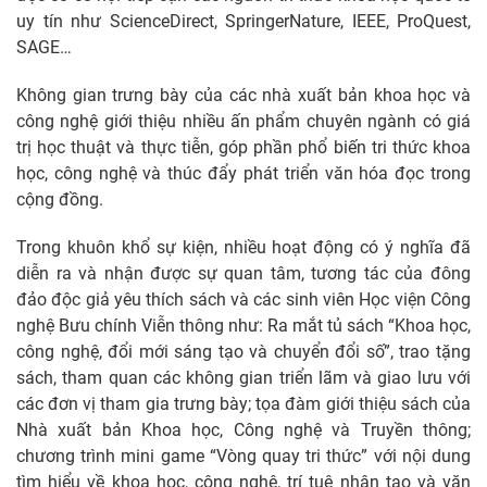
uy tín như ScienceDirect, SpringerNature, IEEE, ProQuest,
SAGE…
Không gian trưng bày của các nhà xuất bản khoa học và
công nghệ giới thiệu nhiều ấn phẩm chuyên ngành có giá
trị học thuật và thực tiễn, góp phần phổ biến tri thức khoa
học, công nghệ và thúc đẩy phát triển văn hóa đọc trong
cộng đồng.
Trong khuôn khổ sự kiện, nhiều hoạt động có ý nghĩa đã
diễn ra và nhận được sự quan tâm, tương tác của đông
đảo độc giả yêu thích sách và các sinh viên Học viện Công
nghệ Bưu chính Viễn thông như: Ra mắt tủ sách “Khoa học,
công nghệ, đổi mới sáng tạo và chuyển đổi số”, trao tặng
sách, tham quan các không gian triển lãm và giao lưu với
các đơn vị tham gia trưng bày; tọa đàm giới thiệu sách của
Nhà xuất bản Khoa học, Công nghệ và Truyền thông;
chương trình mini game “Vòng quay tri thức” với nội dung
tìm hiểu về khoa học, công nghệ, trí tuệ nhân tạo và văn