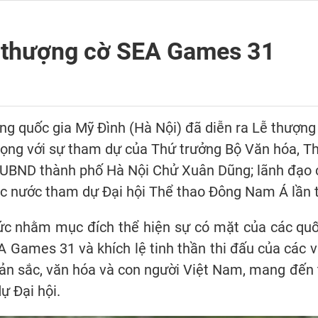
ễ thượng cờ SEA Games 31
ộng quốc gia Mỹ Đình (Hà Nội) đã diễn ra Lễ thượn
trọng với sự tham dự của Thứ trưởng Bộ Văn hóa, T
 UBND thành phố Hà Nội Chử Xuân Dũng; lãnh đạo
ác nước tham dự Đại hội Thể thao Đông Nam Á lần 
ức nhằm mục đích thể hiện sự có mặt của các quô
 Games 31 và khích lệ tinh thần thi đấu của các vâ
bản sắc, văn hóa và con người Việt Nam, mang đến
 Đại hội.