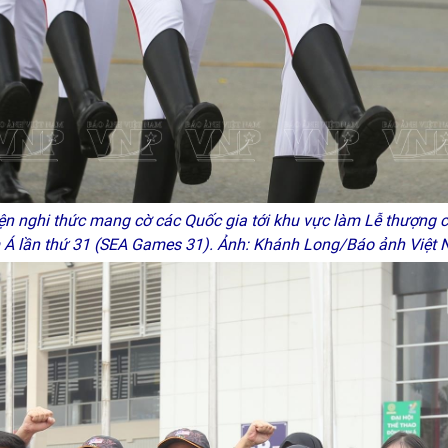
n nghi thức mang cờ các Quốc gia tới khu vực làm Lễ thượng 
Á lần thứ 31 (SEA Games 31). Ảnh: Khánh Long/Báo ảnh Việ