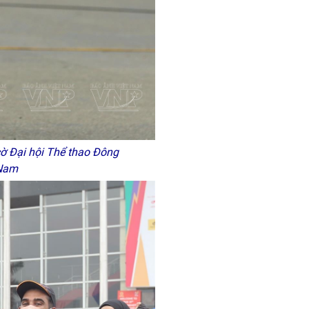
cờ Đại hội Thể thao Đông
t Nam