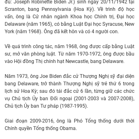
đủ: Joseph Robinette Biden Jr.) sinh ngày 20/11/1942 tại
Scranton, bang Pennsylvania (Hoa Kỳ). Về trình độ học
vấn, ông là Cử nhân ngành Khoa học Chính trị, Đại học
Delaware (năm 1965), có bằng Luật Đại học Syracuse, New
York (năm 1968). Ông đã kết hôn và có 4 người con.
Về quá trình công tác, năm 1968, ông được cấp bằng Luật
sư, mở văn phòng luật. Từ năm 1970-1972, ông được bầu
vào Hội đồng Thị chính hạt Newcastle, bang Delaware.
Năm 1973, ông Joe Biden đắc cử Thượng Nghị sỹ đại diện
bang Delaware, trở thành Thượng Nghị sỹ trẻ thứ 6 trong
lịch sử Hoa Kỳ; sau đó tái đắc cử 6 lần, từng giữ các chức
vụ Chủ tịch Ủy ban Đối ngoại (2001-2003 và 2007-2008),
Chủ tịch Ủy ban Tư pháp (1987-1995).
Giai đoạn 2009-2016, ông là Phó Tổng thống dưới thời
Chính quyền Tổng thống Obama.