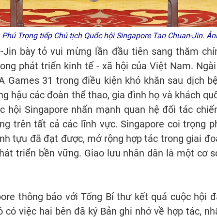
Phú Trọng tiếp Chủ tịch Quốc hội Singapore Tan Chuan-Jin. Ản
-Jin bày tỏ vui mừng lần đầu tiên sang thăm chí
rong phát triển kinh tế - xã hội của Việt Nam. Ngà
 Games 31 trong điều kiện khó khăn sau dịch bện
ng hậu các đoàn thể thao, gia đình họ và khách qu
ốc hội Singapore nhấn mạnh quan hệ đối tác chiế
g trên tất cả các lĩnh vực. Singapore coi trọng ph
h tựu đã đạt được, mở rộng hợp tác trong giai đ
phát triển bền vững. Giao lưu nhân dân là một cơ 
ore thông báo với Tổng Bí thư kết quả cuộc hội 
có việc hai bên đã ký Bản ghi nhớ về hợp tác, nhấ