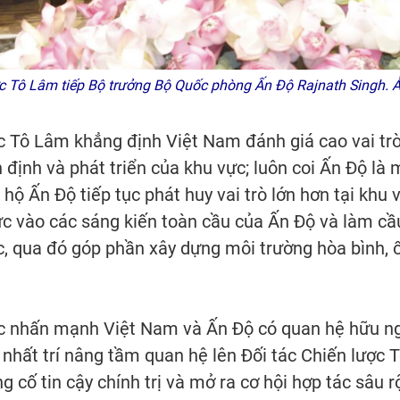
ước Tô Lâm tiếp Bộ trưởng Bộ Quốc phòng Ấn Độ Rajnath Singh.
ớc Tô Lâm khẳng định Việt Nam đánh giá cao vai t
n định và phát triển của khu vực; luôn coi Ấn Độ là
hộ Ấn Độ tiếp tục phát huy vai trò lớn hơn tại khu v
ực vào các sáng kiến toàn cầu của Ấn Độ và làm cầu
c, qua đó góp phần xây dựng môi trường hòa bình, ổ
ớc nhấn mạnh Việt Nam và Ấn Độ có quan hệ hữu ngh
ên nhất trí nâng tầm quan hệ lên Đối tác Chiến lược
 cố tin cậy chính trị và mở ra cơ hội hợp tác sâu r