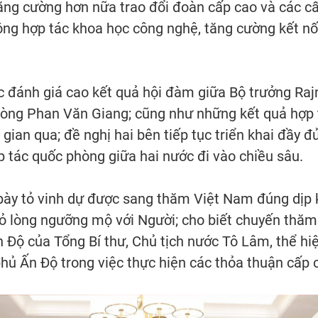
tăng cường hơn nữa trao đổi đoàn cấp cao và các cấ
ộng hợp tác khoa học công nghệ, tăng cường kết nối
ớc đánh giá cao kết quả hội đàm giữa Bộ trưởng Ra
òng Phan Văn Giang; cũng như những kết quả hợp t
gian qua; đề nghị hai bên tiếp tục triển khai đầy đ
p tác quốc phòng giữa hai nước đi vào chiều sâu.
bày tỏ vinh dự được sang thăm Việt Nam đúng dịp 
tỏ lòng ngưỡng mộ với Người; cho biết chuyến thăm
n Độ của Tổng Bí thư, Chủ tịch nước Tô Lâm, thể 
ủ Ấn Độ trong việc thực hiện các thỏa thuận cấp 