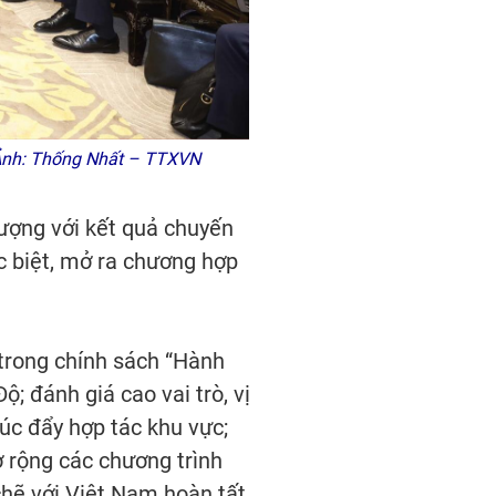
 Ảnh: Thống Nhất – TTXVN
tượng với kết quả chuyến
c biệt, mở ra chương hợp
trong chính sách “Hành
; đánh giá cao vai trò, vị
úc đẩy hợp tác khu vực;
ở rộng các chương trình
chẽ với Việt Nam hoàn tất