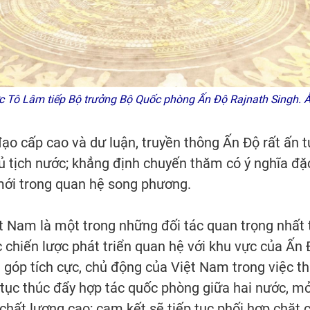
ước Tô Lâm tiếp Bộ trưởng Bộ Quốc phòng Ấn Độ Rajnath Singh.
ạo cấp cao và dư luận, truyền thông Ấn Độ rất ấn 
ủ tịch nước; khẳng định chuyến thăm có ý nghĩa đặ
 mới trong quan hệ song phương.
t Nam là một trong những đối tác quan trọng nhất 
hiến lược phát triển quan hệ với khu vực của Ấn Độ
góp tích cực, chủ động của Việt Nam trong việc th
 tục thúc đẩy hợp tác quốc phòng giữa hai nước, m
chất lượng cao; cam kết sẽ tiếp tục phối hợp chặt 