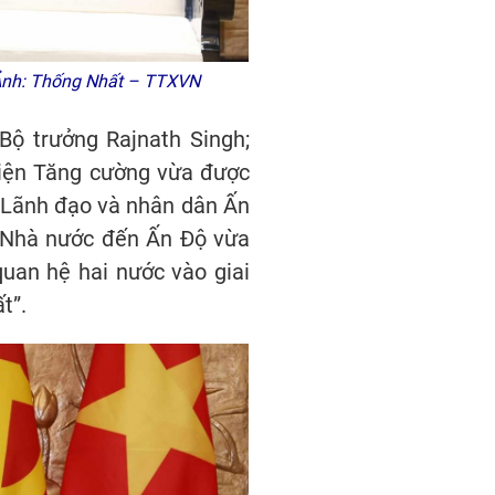
 Ảnh: Thống Nhất – TTXVN
Bộ trưởng Rajnath Singh;
diện Tăng cường vừa được
n Lãnh đạo và nhân dân Ấn
p Nhà nước đến Ấn Độ vừa
quan hệ hai nước vào giai
t”.