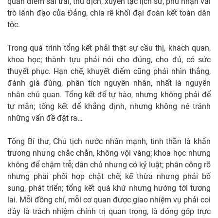
quan điểm sai trái, thù địch, xuyên tạc lịch sử, phủ nhận vai
trò lãnh đạo của Đảng, chia rẽ khối đại đoàn kết toàn dân
tộc.
Trong quá trình tổng kết phải thật sự cầu thị, khách quan,
khoa học; thành tựu phải nói cho đúng, cho đủ, có sức
thuyết phục. Hạn chế, khuyết điểm cũng phải nhìn thẳng,
đánh giá đúng, phân tích nguyên nhân, nhất là nguyên
nhân chủ quan. Tổng kết để tự hào, nhưng không phải để
tự mãn; tổng kết để khẳng định, nhưng không né tránh
những vấn đề đặt ra…
Tổng Bí thư, Chủ tịch nước nhấn mạnh, tinh thần là khẩn
trương nhưng chắc chắn, không vội vàng; khoa học nhưng
không để chậm trễ; dân chủ nhưng có kỷ luật; phân công rõ
nhưng phải phối hợp chặt chẽ; kế thừa nhưng phải bổ
sung, phát triển; tổng kết quá khứ nhưng hướng tới tương
lai. Mỗi đồng chí, mỗi cơ quan được giao nhiệm vụ phải coi
đây là trách nhiệm chính trị quan trọng, là đóng góp trực