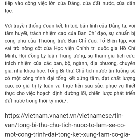
tiếp vào công việc lớn của Đảng, của đất nước, của dân
tộc.
Với truyền thống đoàn kết, trí tuệ, bản lĩnh của Đảng ta, với
tâm huyết, trách nhiệm cao của Ban Chỉ đạo, sự chuẩn bị
công phu của Thường trực Ban Chỉ đạo, Tổ Biên tập; với
vai trò nòng cốt của Học viện Chính trị quốc gia Hồ Chí
Minh, Hội đồng Lý luận Trung ương; sự tham gia tích cực,
trách nhiệm của các ban, bộ, ngành, địa phương, chuyên
gia, nhà khoa học, Tổng Bí thư, Chủ tịch nước tin tưởng sẽ
có một công trình đại tổng kết xứng tầm, đạt chất lượng
cao, có giá trị lý luận và thực tiễn sâu sắc, phục vụ thiết
thực cho việc hoạch định đường lối, chiến lược phát triển
đất nước trong thời kỳ mới./.
https://vietnam.vnanet.vn/vietnamese/tin-
van/tong-bi-thu-chu-tich-nuoc-to-lam-se-co-
mot-cong-trinh-dai-tong-ket-xung-tam-co-gia-