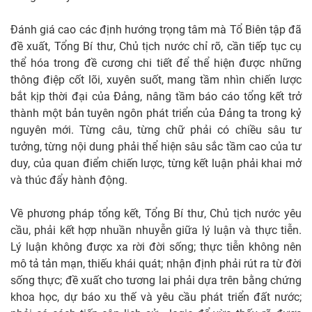
Đánh giá cao các định hướng trọng tâm mà Tổ Biên tập đã
đề xuất, Tổng Bí thư, Chủ tịch nước chỉ rõ, cần tiếp tục cụ
thể hóa trong đề cương chi tiết để thể hiện được những
thông điệp cốt lõi, xuyên suốt, mang tầm nhìn chiến lược
bắt kịp thời đại của Đảng, nâng tầm báo cáo tổng kết trở
thành một bản tuyên ngôn phát triển của Đảng ta trong kỷ
nguyên mới. Từng câu, từng chữ phải có chiều sâu tư
tưởng, từng nội dung phải thể hiện sâu sắc tầm cao của tư
duy, của quan điểm chiến lược, từng kết luận phải khai mở
và thúc đẩy hành động.
Về phương pháp tổng kết, Tổng Bí thư, Chủ tịch nước yêu
cầu, phải kết hợp nhuần nhuyễn giữa lý luận và thực tiễn.
Lý luận không được xa rời đời sống; thực tiễn không nên
mô tả tản mạn, thiếu khái quát; nhận định phải rút ra từ đời
sống thực; đề xuất cho tương lai phải dựa trên bằng chứng
khoa học, dự báo xu thế và yêu cầu phát triển đất nước;