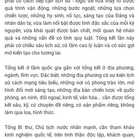
phải có cách tiếp cận lịch sử - logic để vừa thấy rõ được
quá trình vận động, những bước ngoặt, những lựa chọn
chiến lược, những hy sinh, nỗ lực, sáng tạo của Đảng và
nhân dân ta; vừa làm nổi bật được tính đặc sắc của mỗi kỷ
nguyên, vừa khái quát được bản chất, mối quan hệ nhân
quả và những vấn đề có tính quy luật. Tổng kết lần này
phải có chiều sâu lịch sử, có tầm cao lý luận và có sức gợi
mở kiến tạo cho tương lai.
Tổng kết ở tầm quốc gia gắn với tổng kết ở địa phương,
ngành, lĩnh vực. Đặc biệt, những địa phương có sự kiện lịch
sử cách mạng tiêu biểu, những nơi có phong trào lớn, mô
hình đổi mới sáng tạo, những địa bàn chiến lược về quốc
phòng, an ninh, đối ngoại, kinh tế, văn hóa... cần được tổng
kết sâu, kỹ, có chuyên đề riêng, có sản phẩm riêng, không
làm qua loa, hình thức.
Tổng Bí thư, Chủ tịch nước nhấn mạnh, cần tham khảo
kinh nghiệm quốc tế, trên tinh thần độc lập, khách quan,