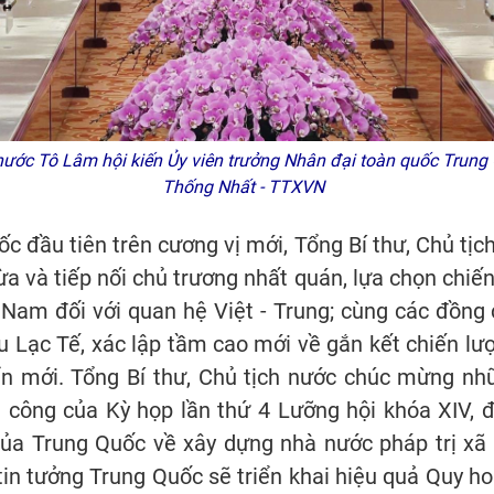
nước Tô Lâm hội kiến Ủy viên trưởng Nhân đại toàn quốc Trung 
Thống Nhất - TTXVN
 đầu tiên trên cương vị mới, Tổng Bí thư, Chủ tị
 và tiếp nối chủ trương nhất quán, lựa chọn chiến
Nam đối với quan hệ Việt - Trung; cùng các đồng
u Lạc Tế, xác lập tầm cao mới về gắn kết chiến lư
iển mới. Tổng Bí thư, Chủ tịch nước chúc mừng nh
 công của Kỳ họp lần thứ 4 Lưỡng hội khóa XIV, 
 của Trung Quốc về xây dựng nhà nước pháp trị xã
tin tưởng Trung Quốc sẽ triển khai hiệu quả Quy hoạ