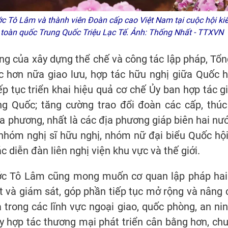
c Tô Lâm và thành viên Đoàn cấp cao Việt Nam tại cuộc hội ki
toàn quốc Trung Quốc Triệu Lạc Tế. Ảnh: Thống Nhất - TTXVN
 của xây dựng thể chế và công tác lập pháp, Tổng
 hơn nữa giao lưu, hợp tác hữu nghị giữa Quốc 
ếp tục triển khai hiệu quả cơ chế Ủy ban hợp tác 
g Quốc; tăng cường trao đổi đoàn các cấp, thú
a phương, nhất là các địa phương giáp biên hai nư
nhóm nghị sĩ hữu nghị, nhóm nữ đại biểu Quốc hội
ác diễn đàn liên nghị viện khu vực và thế giới.
nước Tô Lâm cũng mong muốn cơ quan lập pháp ha
ật và giám sát, góp phần tiếp tục mở rộng và nâng 
à trong các lĩnh vực ngoại giao, quốc phòng, an ni
đẩy hợp tác thương mại phát triển cân bằng hơn, c