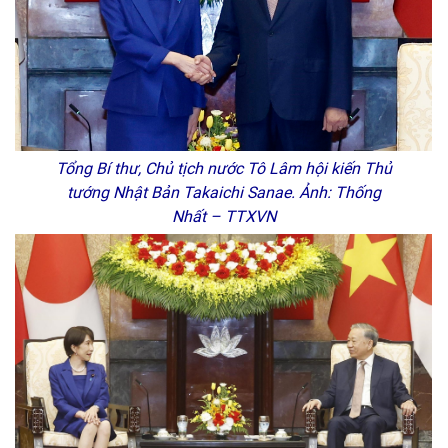
Tổng Bí thư, Chủ tịch nước Tô Lâm hội kiến Thủ
tướng Nhật Bản Takaichi Sanae. Ảnh: Thống
Nhất – TTXVN