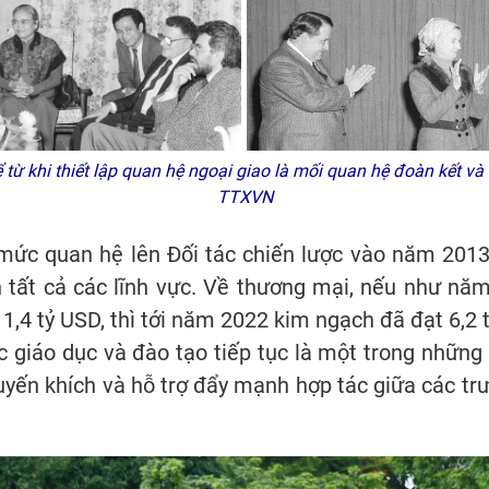
ể từ khi thiết lập quan hệ ngoại giao là mối quan hệ đoàn kết v
TTXVN
 mức quan hệ lên Đối tác chiến lược vào năm 2013
n tất cả các lĩnh vực. Về thương mại, nếu như n
 1,4 tỷ USD, thì tới năm 2022 kim ngạch đã đạt 6,2 t
c giáo dục và đào tạo tiếp tục là một trong những
uyến khích và hỗ trợ đẩy mạnh hợp tác giữa các trư