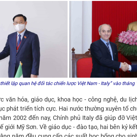
thiết lập quan hệ đối tác chiến lược Việt Nam - Italy” vào thán
ực văn hóa, giáo dục, khoa học - công nghệ, du lịc
tục phát triển tích cực. Hai nước thường xuyên tổ 
 năm 2002 đến nay, Chính phủ Italy đã giúp đỡ Việ
ế giới Mỹ Sơn. Về giáo dục - đào tạo, hai bên ký kết
 hằng năm đều cung cấp các suất học bổng cho sin