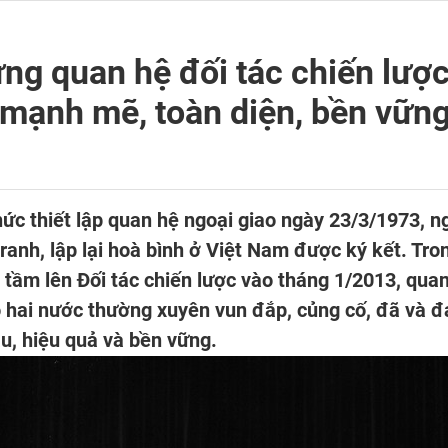
ựng quan hệ đối tác chiến lượ
n mạnh mẽ, toàn diện, bền vữn
hức thiết lập quan hệ ngoại giao ngày 23/3/1973, n
ranh, lập lại hoà bình ở Việt Nam được ký kết. Tr
g tầm lên Đối tác chiến lược vào tháng 1/2013, qua
 hai nước thường xuyên vun đắp, củng cố, đã và đan
âu, hiệu quả và bền vững.