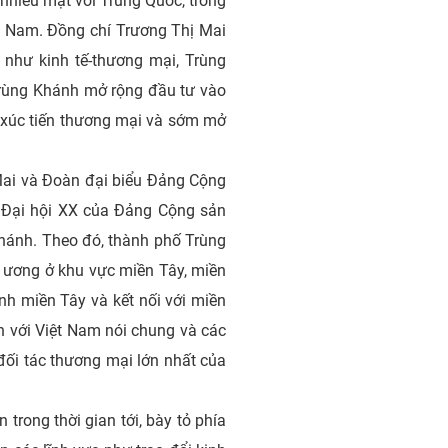
c nhiều mặt với Trung Quốc, trong
 Nam. Đồng chí Trương Thị Mai
ực như kinh tế-thương mại, Trùng
rùng Khánh mở rộng đầu tư vào
g xúc tiến thương mại và sớm mở
i và Đoàn đại biểu Đảng Cộng
t Đại hội XX của Đảng Cộng sản
ng Khánh. Theo đó, thành phố Trùng
 ương ở khu vực miền Tây, miền
ỉnh miền Tây và kết nối với miền
 với Việt Nam nói chung và các
à đối tác thương mại lớn nhất của
trong thời gian tới, bày tỏ phía