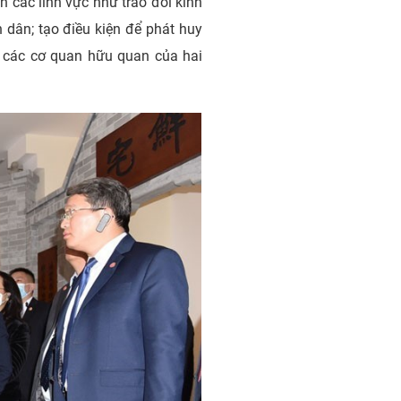
 các lĩnh vực như trao đổi kinh
 dân; tạo điều kiện để phát huy
i các cơ quan hữu quan của hai