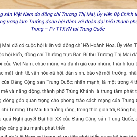
sản Việt Nam do đồng chí Trương Thị Mai, Ủy viên Bộ Chính trị
ng ương làm Trưởng đoàn hội đàm với đoàn đại biểu thành phố
Trung – Pv TTXVN tại Trung Quốc
ị Mai đã có cuộc hội kiến với đồng chí Hồ Hoành Hoa, Ủy viên Tr
 hội kiến, đồng chí Thường trực Ban Bí thư Trương Thị Mai đã giơ
xã hội của Việt Nam; chúc mừng và đánh giá cao những thành t
c mặt kinh tế, văn hóa-xã hội, dân sinh, bảo vệ môi trường, nhất
X của Đảng Cộng sản Trung Quốc; nhấn mạnh, là một trong 4 th
nh mẽ và năng động, thành phố Trùng Khánh là trung tâm phát t
̃ng đóng góp quan trọng cho phong trào cách mạng của Trung 
hí Trương Thị Mai tin tưởng rằng, trong thời gian tới, Đảng b
hiệu quả Nghị quyết Đại hội XX của Đảng Cộng sản Trung Quốc, 
y càng giàu mạnh, phát triển.