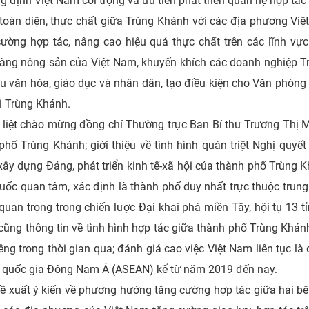
g định Việt Nam coi trọng và ưu tiên phát triển quan hệ hợp tá
 toàn diện, thực chất giữa Trùng Khánh với các địa phương Việt
cường hợp tác, nâng cao hiệu quả thực chất trên các lĩnh v
àng nông sản của Việt Nam, khuyến khích các doanh nghiệp T
u văn hóa, giáo dục và nhân dân, tạo điều kiện cho Văn phòn
i Trùng Khánh.
liệt chào mừng đồng chí Thường trực Ban Bí thư Trương Thị Ma
́ Trùng Khánh; giới thiệu về tình hình quán triệt Nghị quyế
 xây dựng Đảng, phát triển kinh tế-xã hội của thành phố Trù
ốc quan tâm, xác định là thành phố duy nhất trực thuộc trung
 quan trọng trong chiến lược Đại khai phá miền Tây, hội tụ 13 t
g thông tin về tình hình hợp tác giữa thành phố Trùng Khánh
riêng trong thời gian qua; đánh giá cao việc Việt Nam liên tục l
c quốc gia Đông Nam Á (ASEAN) kể từ năm 2019 đến nay.
ất ý kiến về phương hướng tăng cường hợp tác giữa hai bên 