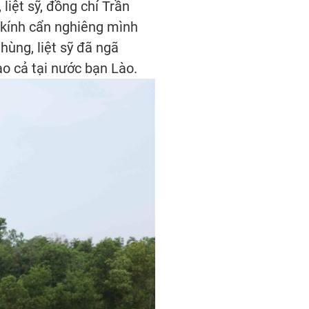
liệt sỹ, đồng chí Trần
 kính cẩn nghiêng mình
hùng, liệt sỹ đã ngã
ao cả tại nước bạn Lào.