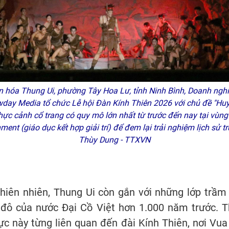
ăn hóa Thung Ui, phường Tây Hoa Lư, tỉnh Ninh Bình, Doanh ng
wday Media tổ chức Lễ hội Đàn Kính Thiên 2026 với chủ đề "Huy
thực cảnh cổ trang có quy mô lớn nhất từ trước đến nay tại vùn
ent (giáo dục kết hợp giải trí) để đem lại trải nghiệm lịch sử 
Thùy Dung - TTXVN
hiên nhiên, Thung Ui còn gắn với những lớp trầm 
 đô của nước Đại Cồ Việt hơn 1.000 năm trước. T
ực này từng liên quan đến đài Kính Thiên, nơi Vu