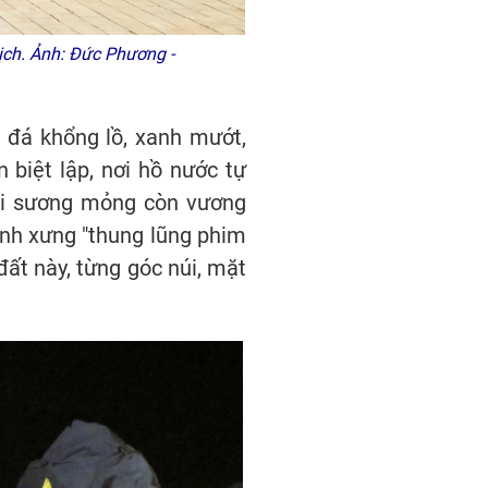
ịch. Ảnh: Đức Phương -
t đá khổng lồ, xanh mướt,
 biệt lập, nơi hồ nước tự
hi sương mỏng còn vương
anh xưng "thung lũng phim
đất này, từng góc núi, mặt