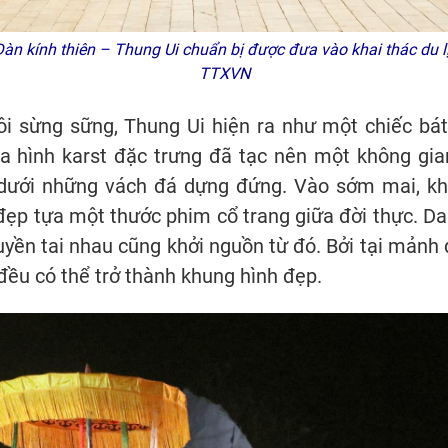
Đàn kính thiên – Thung Ui chuẩn bị được đưa vào khai thác du l
TTXVN
ôi sừng sững, Thung Ui hiện ra như một chiếc bá
ịa hình karst đặc trưng đã tạc nên một không gian
i dưới những vách đá dựng đứng. Vào sớm mai, k
đẹp tựa một thước phim cổ trang giữa đời thực. D
yền tai nhau cũng khởi nguồn từ đó. Bởi tại mảnh 
ều có thể trở thành khung hình đẹp.