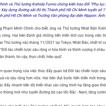
nh và Thủ tướng Kishida Fumio chứng kiến trao đổi “Phụ lục
 Xây dựng đường sắt đô thị Thành phố Hồ Chí Minh tuyến số 1
nh phố Hồ Chí Minh và Trưởng Văn phòng đại diện Nippon. Ả
ớng Phạm Minh Chính cho biết, ông và Thủ tướng Nhật Bản Kis
h công. Hai bên đánh giá những tiến triển tích cực trong việc t
ai Thủ tướng vào tháng 11/2021 tại Tokyo, Nhật Bản; nhất trí 
ối tác chiến lược sâu rộng vì hòa bình và thịnh vượng ở châu 
n thành, tin cậy, thực chất, hiệu quả".
m quan trọng của việc thúc đẩy quan hệ Đối tác chiến lược sâu
quả và sâu rộng hơn nữa. Hai bên đạt bước tiến triển mới trong
 tác đẩy nhanh tiến độ triển khai các công trình hạ tầng giao t
iao thông mới như tuyến đường bộ cao tốc Bắc - Nam, tăng cường