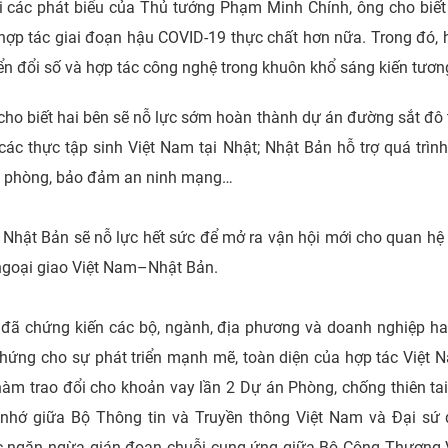
i các phát biểu của Thủ tướng Phạm Minh Chính, ông cho biết
hợp tác giai đoạn hậu COVID-19 thực chất hơn nữa. Trong đó,
n đổi số và hợp tác công nghệ trong khuôn khổ sáng kiến tương
ho biết hai bên sẽ nỗ lực sớm hoàn thành dự án đường sắt đô 
ác thực tập sinh Việt Nam tại Nhật; Nhật Bản hỗ trợ quá trình
c phòng, bảo đảm an ninh mạng…
Nhật Bản sẽ nỗ lực hết sức để mở ra vận hội mới cho quan hệ
ngoại giao Việt Nam–Nhật Bản.
 đã chứng kiến các bộ, ngành, địa phương và doanh nghiệp ha
 chứng cho sự phát triển mạnh mẽ, toàn diện của hợp tác Việt 
àm trao đổi cho khoản vay lần 2 Dự án Phòng, chống thiên tai
hi nhớ giữa Bộ Thông tin và Truyền thông Việt Nam và Đại sứ
ác ngăn ngừa gián đoạn chuỗi cung ứng giữa Bộ Công Thương 