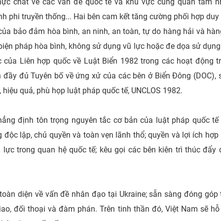
thực chất về các vấn đề quốc tế và khu vực cùng quan tâm n
h phi truyền thống... Hai bên cam kết tăng cường phối hợp duy t
của bảo đảm hòa bình, an ninh, an toàn, tự do hàng hải và hàn
biện pháp hòa bình, không sử dụng vũ lực hoặc đe dọa sử dụng 
 của Liên hợp quốc về Luật Biển 1982 trong các hoạt động trên
iện đầy đủ Tuyên bố về ứng xử của các bên ở Biển Đông (DOC),
, hiệu quả, phù họp luật pháp quốc tế, UNCLOS 1982.
khẳng định tôn trọng nguyên tắc cơ bản của luật pháp quốc t
g độc lập, chủ quyền và toàn vẹn lãnh thổ; quyền và lợi ích hợ
ực trong quan hệ quốc tế; kêu gọi các bên kiên trì thúc đẩy 
toàn diện về vấn đề nhân đạo tại Ukraine; sẵn sàng đóng góp 
 giao, đối thoại và đàm phán. Trên tinh thần đó, Việt Nam sẽ 