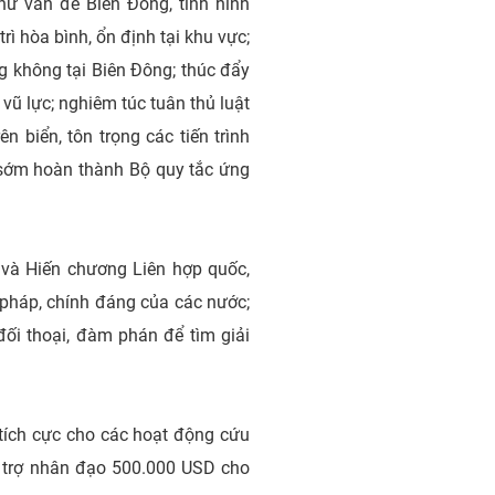
hư vấn đề Biển Đông, tình hình
rì hòa bình, ổn định tại khu vực;
g không tại Biên Đông; thúc đẩy
vũ lực; nghiêm túc tuân thủ luật
 biển, tôn trọng các tiến trình
 sớm hoàn thành Bộ quy tắc ứng
ế và Hiến chương Liên hợp quốc,
p pháp, chính đáng của các nước;
đối thoại, đàm phán để tìm giải
tích cực cho các hoạt động cứu
hỗ trợ nhân đạo 500.000 USD cho