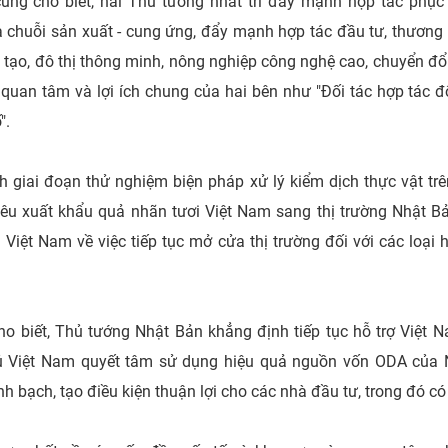
g cho biết, hai Thủ tướng nhất trí đẩy mạnh hợp tác phục 
và chuỗi sản xuất - cung ứng, đẩy mạnh hợp tác đầu tư, thương 
 tạo, đô thị thông minh, nông nghiệp công nghệ cao, chuyển đổi 
quan tâm và lợi ích chung của hai bên như "Đối tác hợp tác 
".
 giai đoạn thử nghiệm biện pháp xử lý kiểm dịch thực vật tr
iêu xuất khẩu quả nhãn tươi Việt Nam sang thị trường Nhật B
Việt Nam về việc tiếp tục mở cửa thị trường đối với các loạ
 biết, Thủ tướng Nhật Bản khẳng định tiếp tục hỗ trợ Việt N
phủ Việt Nam quyết tâm sử dụng hiệu quả nguồn vốn ODA của N
h bạch, tạo điều kiện thuận lợi cho các nhà đầu tư, trong đó c