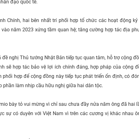
nhân đạo quốc tế.
 Chính, hai bên nhất trí phối hợp tổ chức các hoạt động kỷ
n vào năm 2023 xứng tầm quan hệ; tăng cường hợp tác địa phươ
đề nghị Thủ tướng Nhật Bản tiếp tục quan tâm, hỗ trợ cộng đ
ịnh sẽ hợp tác bảo vệ lợi ích chính đáng, hợp pháp của cộng 
hối hợp để cộng đồng này tiếp tục phát triển ổn định, có đón
góp phần làm nhịp cầu hữu nghị giữa hai dân tộc.
mio bày tỏ vui mừng vì chỉ sau chưa đầy nửa năm ông đã hai 
ực sự có duyên với Việt Nam vì trên các cương vị khác nhau ô