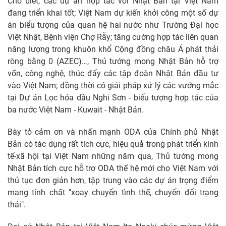
Cho biết, các dự án hợp tác với Nhật Bản tại Việt Nam
đang triển khai tốt; Việt Nam dự kiến khởi công một số dự
án biểu tượng của quan hệ hai nước như Trường Đại học
Việt Nhật, Bệnh viện Chợ Rẫy; tăng cường hợp tác liên quan
năng lượng trong khuôn khổ Cộng đồng châu Á phát thải
ròng bằng 0 (AZEC)…, Thủ tướng mong Nhật Bản hỗ trợ
vốn, công nghệ, thúc đẩy các tập đoàn Nhật Bản đầu tư
vào Việt Nam; đồng thời có giải pháp xử lý các vướng mắc
tại Dự án Lọc hóa dầu Nghi Sơn - biểu tượng hợp tác của
ba nước Việt Nam - Kuwait - Nhật Bản.
Bày tỏ cảm ơn và nhấn mạnh ODA của Chính phủ Nhật
Bản có tác dụng rất tích cực, hiệu quả trong phát triển kinh
tế-xã hội tại Việt Nam những năm qua, Thủ tướng mong
Nhật Bản tích cực hỗ trợ ODA thế hệ mới cho Việt Nam với
thủ tục đơn giản hơn, tập trung vào các dự án trọng điểm
mang tính chất "xoay chuyển tình thế, chuyển đổi trạng
thái".