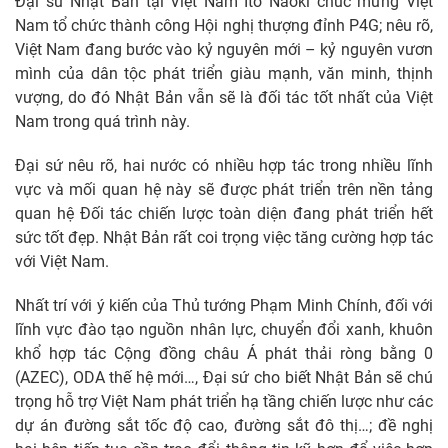
Đại sứ Nhật Bản tại Việt Nam Ito Naoki chúc mừng Việt
Nam tổ chức thành công Hội nghị thượng đỉnh P4G; nêu rõ,
Việt Nam đang bước vào kỷ nguyên mới – kỷ nguyên vươn
mình của dân tộc phát triển giàu mạnh, văn minh, thịnh
vượng, do đó Nhật Bản vẫn sẽ là đối tác tốt nhất của Việt
Nam trong quá trình này.
Đại sứ nêu rõ, hai nước có nhiều hợp tác trong nhiều lĩnh
vực và mối quan hệ này sẽ được phát triển trên nền tảng
quan hệ Đối tác chiến lược toàn diện đang phát triển hết
sức tốt đẹp. Nhật Bản rất coi trọng việc tăng cường hợp tác
với Việt Nam.
Nhất trí với ý kiến của Thủ tướng Phạm Minh Chính, đối với
lĩnh vực đào tạo nguồn nhân lực, chuyển đổi xanh, khuôn
khổ hợp tác Cộng đồng châu Á phát thải ròng bằng 0
(AZEC), ODA thế hệ mới…, Đại sứ cho biết Nhật Bản sẽ chú
trọng hỗ trợ Việt Nam phát triển hạ tầng chiến lược như các
dự án đường sắt tốc độ cao, đường sắt đô thị…; đề nghị