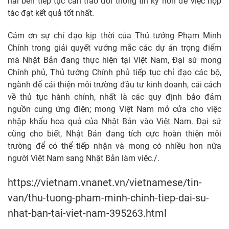
hai bên tiếp tục cần trao đổi thông tin kỹ hơn để việc hợp
tác đạt kết quả tốt nhất.
Cảm ơn sự chỉ đạo kịp thời của Thủ tướng Phạm Minh
Chính trong giải quyết vướng mắc các dự án trọng điểm
mà Nhật Bản đang thực hiện tại Việt Nam, Đại sứ mong
Chính phủ, Thủ tướng Chính phủ tiếp tục chỉ đạo các bộ,
ngành để cải thiện môi trường đầu tư kinh doanh, cải cách
về thủ tục hành chính, nhất là các quy định bảo đảm
nguồn cung ứng điện; mong Việt Nam mở cửa cho việc
nhập khẩu hoa quả của Nhật Bản vào Việt Nam. Đại sứ
cũng cho biết, Nhật Bản đang tích cực hoàn thiện môi
trường để có thể tiếp nhận và mong có nhiều hơn nữa
người Việt Nam sang Nhật Bản làm việc./.
https://vietnam.vnanet.vn/vietnamese/tin-
van/thu-tuong-pham-minh-chinh-tiep-dai-su-
nhat-ban-tai-viet-nam-395263.html