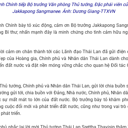
 Chính tiếp Bộ trưởng Văn phòng Thủ tướng, Đặc phái viên củ
Jakkapong Sangmanee. Ảnh: Dương Giang-TTXVN
h Chính bày tỏ xúc động, cảm ơn Bộ trưởng Jakkapong Sang
g Bí thư; nhấn mạnh đây là minh chứng cho tình cảm hữu ngh
lời cảm ơn chân thành tới các Lãnh đạo Thái Lan đã gửi điện 
 đẹp của Hoàng gia, Chính phủ và Nhân dân Thái Lan dành cho
riển đất nước và đặt nền móng vững chắc cho quan hệ Đối tác 
hủ tướng, Chính phủ và Nhân dân Thái Lan, gửi lời chia buồn 
ng gửi tới, chia buồn với Đảng, Nhà nước, Chính phủ, Nhân d
c sự mất mát to lớn của đất nước. Bộ trưởng bày tỏ khâm p
ng cuộc đổi mới và phát triển đất nước, cũng như trong vai trò
phát triển.
phủ nhắc lại lời mời Thủ tướng Thái Lan Srettha Thavisin thăm 