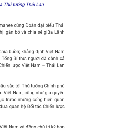
a Thủ tướng Thái Lan
manee cùng Đoàn đại biểu Thái
ị, gắn bó và chia sẻ giữa Lãnh
chia buồn; khẳng định Việt Nam
 Tổng Bí thư, người đã dành cả
Chiến lược Việt Nam – Thái Lan
sâu sắc tới Thủ tướng Chính phủ
ân Việt Nam, cũng như gia quyến
hục trước những cống hiến quan
 đưa quan hệ Đối tác Chiến lược
Việt Nam và đồng chủ trì kỳ họp