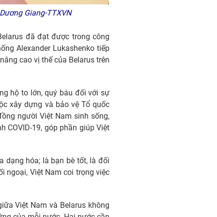
h: Dương Giang-TTXVN
Belarus đã đạt được trong công
hống Alexander Lukashenko tiếp
nâng cao vị thế của Belarus trên
g hộ to lớn, quý báu đối với sự
uộc xây dựng và bảo vệ Tổ quốc
 đồng người Việt Nam sinh sống,
bệnh COVID-19, góp phần giúp Việt
 dạng hóa; là bạn bè tốt, là đối
i ngoại, Việt Nam coi trọng việc
 giữa Việt Nam và Belarus không
 vững của mỗi nước. Hai nước cần