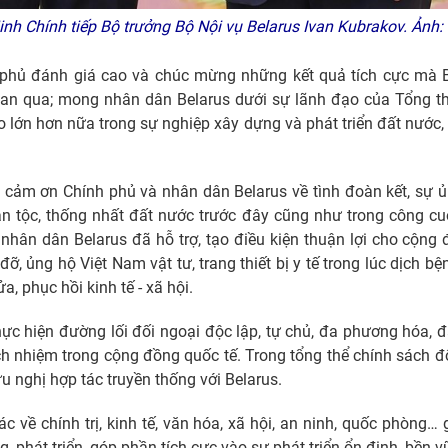
 Chính tiếp Bộ trưởng Bộ Nội vụ Belarus Ivan Kubrakov. Ản
h phủ đánh giá cao và chúc mừng những kết quả tích cực mà 
ian qua; mong nhân dân Belarus dưới sự lãnh đạo của Tổng t
 lớn hơn nữa trong sự nghiệp xây dựng và phát triển đất nước, 
 cảm ơn Chính phủ và nhân dân Belarus về tình đoàn kết, sự ủn
ân tộc, thống nhất đất nước trước đây cũng như trong công c
nhân dân Belarus đã hỗ trợ, tạo điều kiện thuận lợi cho cộng
 đỡ, ủng hộ Việt Nam vật tư, trang thiết bị y tế trong lúc dịch 
, phục hồi kinh tế - xã hội.
ực hiện đường lối đối ngoại độc lập, tự chủ, đa phương hóa, đa
ách nhiệm trong cộng đồng quốc tế. Trong tổng thể chính sách đố
 nghị hợp tác truyền thống với Belarus.
 về chính trị, kinh tế, văn hóa, xã hội, an ninh, quốc phòng…
 phát triển, góp phần tích cực vào sự phát triển ổn định, bền