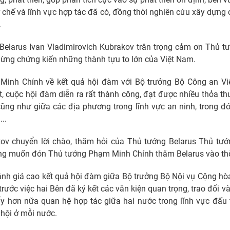
cơ chế và lĩnh vực hợp tác đã có, đồng thời nghiên cứu xây dựng 
.
Belarus Ivan Vladimirovich Kubrakov trân trọng cảm ơn Thủ
 mừng chứng kiến những thành tựu to lớn của Việt Nam.
 Minh Chính về kết quả hội đàm với Bộ trưởng Bộ Công an Vi
t, cuộc hội đàm diễn ra rất thành công, đạt được nhiều thỏa t
cũng như giữa các địa phương trong lĩnh vực an ninh, trong đ
..
kov chuyển lời chào, thăm hỏi của Thủ tướng Belarus Thủ t
 muốn đón Thủ tướng Phạm Minh Chính thăm Belarus vào thời
h giá cao kết quả hội đàm giữa Bộ trưởng Bộ Nội vụ Cộng hòa
ước việc hai Bên đã ký kết các văn kiện quan trọng, trao đổi 
ẩy hơn nữa quan hệ hợp tác giữa hai nước trong lĩnh vực đấu t
 hội ở mỗi nước.