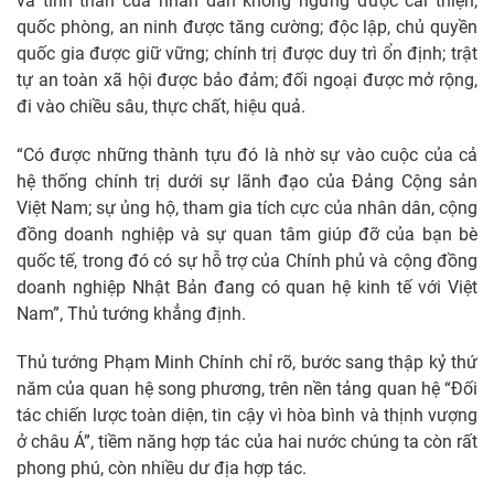
và tinh thần của nhân dân không ngừng được cải thiện;
quốc phòng, an ninh được tăng cường; độc lập, chủ quyền
quốc gia được giữ vững; chính trị được duy trì ổn định; trật
tự an toàn xã hội được bảo đảm; đối ngoại được mở rộng,
đi vào chiều sâu, thực chất, hiệu quả.
“Có được những thành tựu đó là nhờ sự vào cuộc của cả
hệ thống chính trị dưới sự lãnh đạo của Đảng Cộng sản
Việt Nam; sự ủng hộ, tham gia tích cực của nhân dân, cộng
đồng doanh nghiệp và sự quan tâm giúp đỡ của bạn bè
quốc tế, trong đó có sự hỗ trợ của Chính phủ và cộng đồng
doanh nghiệp Nhật Bản đang có quan hệ kinh tế với Việt
Nam”, Thủ tướng khẳng định.
Thủ tướng Phạm Minh Chính chỉ rõ, bước sang thập kỷ thứ
năm của quan hệ song phương, trên nền tảng quan hệ “Đối
tác chiến lược toàn diện, tin cậy vì hòa bình và thịnh vượng
ở châu Á”, tiềm năng hợp tác của hai nước chúng ta còn rất
phong phú, còn nhiều dư địa hợp tác.