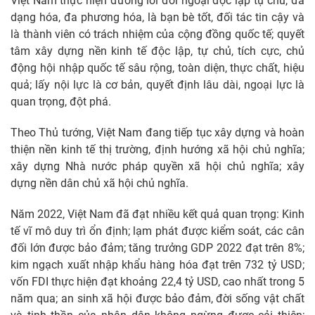
Việt Nam thực hiện đường lối đối ngoại độc lập tự chủ, đa
dạng hóa, đa phương hóa, là bạn bè tốt, đối tác tin cậy và
là thành viên có trách nhiệm của cộng đồng quốc tế; quyết
tâm xây dựng nền kinh tế độc lập, tự chủ, tích cực, chủ
động hội nhập quốc tế sâu rộng, toàn diện, thực chất, hiệu
quả; lấy nội lực là cơ bản, quyết định lâu dài, ngoại lực là
quan trọng, đột phá.
Theo Thủ tướng, Việt Nam đang tiếp tục xây dựng và hoàn
thiện nền kinh tế thị trường, định hướng xã hội chủ nghĩa;
xây dựng Nhà nước pháp quyền xã hội chủ nghĩa; xây
dựng nền dân chủ xã hội chủ nghĩa.
Năm 2022, Việt Nam đã đạt nhiều kết quả quan trọng: Kinh
tế vĩ mô duy trì ổn định; lạm phát được kiểm soát, các cân
đối lớn được bảo đảm; tăng trưởng GDP 2022 đạt trên 8%;
kim ngạch xuất nhập khẩu hàng hóa đạt trên 732 tỷ USD;
vốn FDI thực hiện đạt khoảng 22,4 tỷ USD, cao nhất trong 5
năm qua; an sinh xã hội được bảo đảm, đời sống vật chất