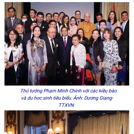
Thủ tướng Phạm Minh Chính với các kiều bào
và du hoc sinh tiêu biểu. Ảnh: Dương Giang-
TTXVN