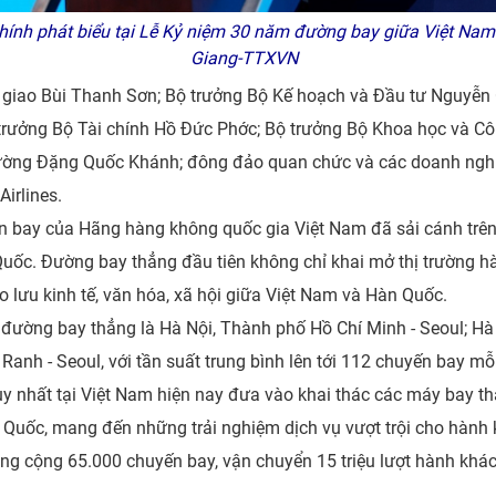
nh phát biểu tại Lễ Kỷ niệm 30 năm đường bay giữa Việt Nam
Giang-TTXVN
 giao Bùi Thanh Sơn; Bộ trưởng Bộ Kế hoạch và Đầu tư Nguyễn
rưởng Bộ Tài chính Hồ Đức Phớc; Bộ trưởng Bộ Khoa học và C
ường Đặng Quốc Khánh; đông đảo quan chức và các doanh nghiệ
irlines.
 bay của Hãng hàng không quốc gia Việt Nam đã sải cánh trên
Quốc. Đường bay thẳng đầu tiên không chỉ khai mở thị trường h
o lưu kinh tế, văn hóa, xã hội giữa Việt Nam và Hàn Quốc.
 đường bay thẳng là Hà Nội, Thành phố Hồ Chí Minh - Seoul; Hà
anh - Seoul, với tần suất trung bình lên tới 112 chuyến bay mỗi
y nhất tại Việt Nam hiện nay đưa vào khai thác các máy bay th
Quốc, mang đến những trải nghiệm dịch vụ vượt trội cho hành k
tổng cộng 65.000 chuyến bay, vận chuyển 15 triệu lượt hành kh