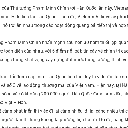
của Thủ tướng Phạm Minh Chính tới Hàn Quốc lần này, Vietnam 
 công ty du lịch tại Hàn Quốc. Theo đó, Vietnam Airlines sẽ phối
ều, hỗ trợ lẫn nhau trong các hoạt động quảng bá, tiếp thị và hợ
ướng Phạm Minh Chính nhấn mạnh sau hơn 30 năm thiết lập, qu
ược toàn diện của nhau, với 5 điểm nổi bật: tin cậy về chính trị c
, cùng chung khát vọng xây dựng đất nước hùng cường, thịnh v
rao đổi đoàn cấp cao. Hàn Quốc tiếp tục duy trì vị trí đối tác số 
ch và số 3 về lao động, thương mại của Việt Nam. Hiện nay, tại 
nh sống và có khoảng 200.000 người Hàn Quốc đang làm việc, si
óa Việt – Hàn.
àng phát triển thì việc đi lại càng nhiều; đi lại càng nhiều thì
của người dân thì hàng không là phương tiện tối ưu. Do đó, hàng 