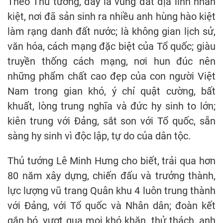
Theo Thủ tướng, đây là vùng đất địa linh nhân
kiệt, nơi đã sản sinh ra nhiều anh hùng hào kiệt
làm rạng danh đất nước; là không gian lịch sử,
văn hóa, cách mạng đặc biệt của Tổ quốc; giàu
truyền thống cách mạng, nơi hun đúc nên
những phẩm chất cao đẹp của con người Việt
Nam trong gian khó, ý chí quật cường, bất
khuất, lòng trung nghĩa và đức hy sinh to lớn;
kiên trung với Đảng, sắt son với Tổ quốc, sẵn
sàng hy sinh vì độc lập, tự do của dân tộc.
Thủ tướng Lê Minh Hưng cho biết, trải qua hơn
80 năm xây dựng, chiến đấu và trưởng thành,
lực lượng vũ trang Quân khu 4 luôn trung thành
với Đảng, với Tổ quốc và Nhân dân; đoàn kết
gắn bó, vượt qua mọi khó khăn, thử thách, anh