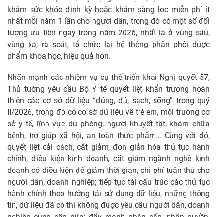
khám sức khỏe định kỳ hoặc khám sàng lọc miễn phí ít
nhất mỗi năm 1 lần cho người dân, trong đó có một số đối
tượng ưu tiên ngay trong năm 2026, nhất là ở vùng sâu,
vùng xa; rà soát, tổ chức lại hệ thống phân phối dược
phẩm khoa học, hiệu quả hơn.
Nhấn mạnh các nhiệm vụ cụ thể triển khai Nghị quyết 57,
Thủ tướng yêu cầu Bộ Y tế quyết liệt khẩn trương hoàn
thiện các cơ sở dữ liệu “đúng, đủ, sạch, sống” trong quý
II/2026, trong đó có cơ sở dữ liệu về trẻ em, môi trường cơ
sở y tế, lĩnh vực dự phòng, người khuyết tật, khám chữa
bệnh, trợ giúp xã hội, an toàn thực phẩm… Cùng với đó,
quyết liệt cải cách, cắt giảm, đơn giản hóa thủ tục hành
chính, điều kiện kinh doanh, cắt giảm ngành nghề kinh
doanh có điều kiện để giảm thời gian, chi phí tuân thủ cho
người dân, doanh nghiệp; tiếp tục tái cấu trúc các thủ tục
hành chính theo hướng tái sử dụng dữ liệu, những thông
tin, dữ liệu đã có thì không được yêu cầu người dân, doanh
nghiệp cung cấp nữa; đẩy mạnh phân cấp, phân quyền,