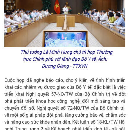
Thủ tướng Lê Minh Hưng chủ trì họp Thường
trực Chính phủ với lãnh đạo Bộ Y tế. Ảnh:
Dương Giang - TTXVN
Cuộc họp đã nghe báo cáo, cho ý kiến về tình hình triển
khai các nhiệm vụ được giao của Bộ Y tế, đặc biệt là việc
triển khai Nghị quyết 57-NQ/TW của Bộ Chính trị về đột
phá phát triển khoa học công nghệ, đổi mới sáng tạo và
chuyển đổi số, Nghị quyết số 72-NQ/TW của Bộ Chính trị
về một số giải pháp đột phá, tăng cường bảo vệ, chăm sóc
và nâng cao sức khỏe nhân dân, Kết luận số 18-KL/TW Hội
nghị Trung ương 2 về Kế hoạch phát triển kinh tế - xã hội,