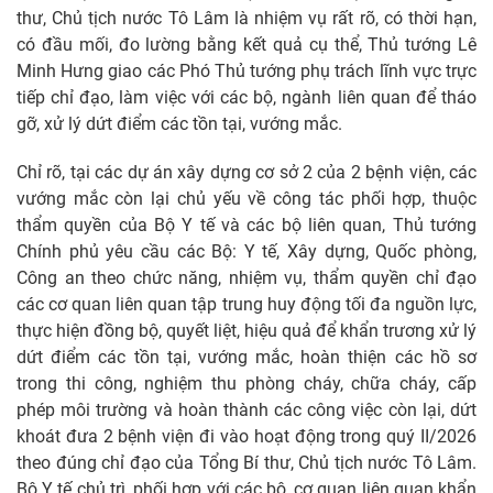
thư, Chủ tịch nước Tô Lâm là nhiệm vụ rất rõ, có thời hạn,
có đầu mối, đo lường bằng kết quả cụ thể, Thủ tướng Lê
Minh Hưng giao các Phó Thủ tướng phụ trách lĩnh vực trực
tiếp chỉ đạo, làm việc với các bộ, ngành liên quan để tháo
gỡ, xử lý dứt điểm các tồn tại, vướng mắc.
Chỉ rõ, tại các dự án xây dựng cơ sở 2 của 2 bệnh viện, các
vướng mắc còn lại chủ yếu về công tác phối hợp, thuộc
thẩm quyền của Bộ Y tế và các bộ liên quan, Thủ tướng
Chính phủ yêu cầu các Bộ: Y tế, Xây dựng, Quốc phòng,
Công an theo chức năng, nhiệm vụ, thẩm quyền chỉ đạo
các cơ quan liên quan tập trung huy động tối đa nguồn lực,
thực hiện đồng bộ, quyết liệt, hiệu quả để khẩn trương xử lý
dứt điểm các tồn tại, vướng mắc, hoàn thiện các hồ sơ
trong thi công, nghiệm thu phòng cháy, chữa cháy, cấp
phép môi trường và hoàn thành các công việc còn lại, dứt
khoát đưa 2 bệnh viện đi vào hoạt động trong quý II/2026
theo đúng chỉ đạo của Tổng Bí thư, Chủ tịch nước Tô Lâm.
Bộ Y tế chủ trì, phối hợp với các bộ, cơ quan liên quan khẩn