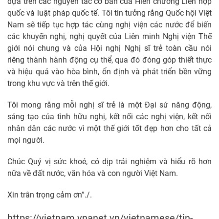
dựa trên các nguyên tắc cơ bản của Hiến chương Liên hợp
quốc và luật pháp quốc tế. Tôi tin tưởng rằng Quốc hội Việt
Nam sẽ tiếp tục hợp tác cùng nghị viện các nước để biến
các khuyến nghị, nghị quyết của Liên minh Nghị viện Thế
giới nói chung và của Hội nghị Nghị sĩ trẻ toàn cầu nói
riêng thành hành động cụ thể, qua đó đóng góp thiết thực
và hiệu quả vào hòa bình, ổn định và phát triển bền vững
trong khu vực và trên thế giới.
Tôi mong rằng mỗi nghị sĩ trẻ là một Đại sứ năng động,
sáng tạo của tình hữu nghị, kết nối các nghị viện, kết nối
nhân dân các nước vì một thế giới tốt đẹp hơn cho tất cả
mọi người.
Chúc Quý vị sức khoẻ, có dịp trải nghiệm và hiểu rõ hơn
nữa về đất nước, văn hóa và con người Việt Nam.
Xin trân trọng cảm ơn”./.
https://vietnam.vnanet.vn/vietnamese/tin-