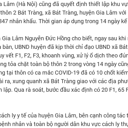
 Lâm (Hà Nội) cũng đã quyết định thiết lập khu vực
thôn 2 Bát Tràng, xã Bát Tràng, huyện Gia Lâm với
.347 nhân khẩu. Thời gian áp dụng trong 14 ngày kể
Gia Lâm Nguyễn Đức Hồng cho biết, ngay sau khi 
 bàn, UBND huyện đã kịp thời chỉ đạo UBND xã Bát
uy vết F1, F2, F3, khoanh vùng, xử lý ổ dịch theo đ
ng tỏa chặt toàn bộ thôn 2 trong vòng 14 ngày cũn
ng tại thôn có ca mắc COVID-19 đã có 10 chốt kiểm 
ài ra, xung quanh xã Bát Tràng giao với các địa ph
lập. Qua rà soát, bước đầu xác định có 20 F1, 65 F
ách ly y tế của huyện Gia Lâm, bên cạnh công tác 
bệnh nhân và toàn bộ người dân khu vực cách ly th