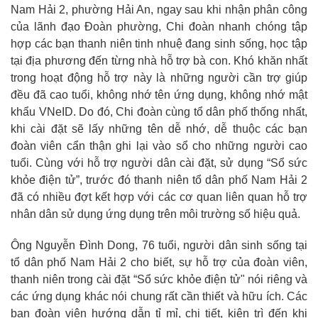
Nam Hải 2, phường Hải An, ngay sau khi nhận phân công
của lãnh đạo Đoàn phường, Chi đoàn nhanh chóng tập
hợp các bạn thanh niên tinh nhuệ đang sinh sống, học tập
tại địa phương đến từng nhà hỗ trợ bà con. Khó khăn nhất
trong hoạt động hỗ trợ này là những người cần trợ giúp
đều đã cao tuổi, không nhớ tên ứng dụng, không nhớ mật
khẩu VNeID. Do đó, Chi đoàn cùng tổ dân phố thống nhất,
khi cài đặt sẽ lấy những tên dễ nhớ, dễ thuộc các bạn
đoàn viên cẩn thận ghi lại vào sổ cho những người cao
tuổi. Cùng với hỗ trợ người dân cài đặt, sử dụng “Sổ sức
khỏe điện tử”, trước đó thanh niên tổ dân phố Nam Hải 2
đã có nhiều đợt kết hợp với các cơ quan liên quan hỗ trợ
nhân dân sử dụng ứng dụng trên môi trường số hiệu quả.
Ông Nguyễn Đình Dong, 76 tuổi, người dân sinh sống tại
tổ dân phố Nam Hải 2 cho biết, sự hỗ trợ của đoàn viên,
thanh niên trong cài đặt “Sổ sức khỏe điện tử" nói riêng và
các ứng dụng khác nói chung rất cần thiết và hữu ích. Các
bạn đoàn viên hướng dẫn tỉ mỉ, chi tiết, kiên trì đến khi