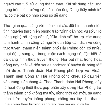
người cao tuổi sử dụng thành thạo. Khi sử dụng các ứng
dụng trên môi trường số, bản thân ông Dong thấy mình trẻ
ra, có thể bắt kịp nhịp sống số dễ dàng.
Thời gian qua, cùng với triển khai các đội hình thanh niên
tình nguyện thực hiện phong trào “Bình dân học vụ số”, “Tổ
công nghệ số cộng đồng”, “Gia đình số” hỗ trợ các trung
tâm hành chính công và người dân tiếp cận dịch vụ công
trực tuyến, thanh niên thành phố Hải Phòng còn có nhiều
hoạt động sáng tạo trong cuộc cách mạng số, đặc biệt là
đa dạng hình thức truyền thông. Nổi bật nhất trong hoạt
động này phải kể đến series podcast “Chuyện từ bóng tối”
mới được Thành đoàn Hải Phòng phối hợp với Đoàn
Thanh niên Công an Hải Phòng công chiếu số đầu tiên
vào trung tuần tháng 4. Theo Thành đoàn Hải Phòng, đây
là hoạt động thiết thực góp phần xây dựng Hải Phòng trở
thành thành phố không ma túy, đồng thời đổi mới, đa dạng
hình thức truyền thông phòng, chống ma túy cho thanh,
thiếu niên theo hướng sáng tạo, gần gũi với giới trẻ.