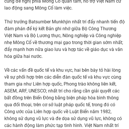
cũng đề nghị phía Mông Cổ quan tâm, hỗ trợ Việt Nam cử
lao động sang Mông Cổ làm việc.
Thứ trưởng Batsumber Munkhjin nhất trí đẩy nhanh tiến độ
đàm phán để ký kết Bản ghi nhớ giữa Bộ Công Thương
Việt Nam và Bộ Lương thực, Nông nghiệp và Công nghiệp
nhẹ Mông Cổ về thương mại gạo trong thời gian sớm nhất;
đẩy mạnh hơn nữa giao lưu và hợp tác về giáo dục và văn
hóa giữa hai nước.
Về các vấn đề quốc tế và khu vực, hai bên bày tỏ hài lòng
về sự phối hợp trên các diễn đàn quốc tế và khu vực cùng
tham gia như Liên hợp quốc, Phong trào không liên kết,
ASEM, ARF, UNESCO; nhất trí cho rằng cần giải quyết các
bất đồng trên Biển Đông bằng biện pháp hòa bình thông
qua đối thoại, trên cơ sở luật pháp quốc tế, trong đó có
Công ước của Liên hợp quốc về Luật Biển năm 1982,
không sử dụng vũ lực và đe dọa sử dụng vũ lực, không có
các hành động làm phức tạp tình hình. Việt Nam nhất trí