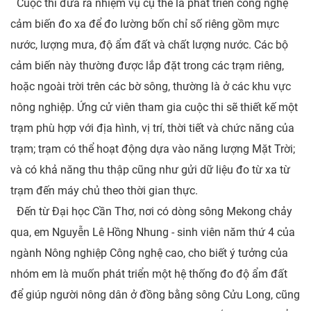
Cuộc thi đưa ra nhiệm vụ cụ thể là phát triển công nghệ
cảm biến đo xa để đo lường bốn chỉ số riêng gồm mực
nước, lượng mưa, độ ẩm đất và chất lượng nước. Các bộ
cảm biến này thường được lắp đặt trong các trạm riêng,
hoặc ngoài trời trên các bờ sông, thường là ở các khu vực
nông nghiệp. Ứng cử viên tham gia cuộc thi sẽ thiết kế một
trạm phù hợp với địa hình, vị trí, thời tiết và chức năng của
trạm; trạm có thể hoạt động dựa vào năng lượng Mặt Trời;
và có khả năng thu thập cũng như gửi dữ liệu đo từ xa từ
trạm đến máy chủ theo thời gian thực.
Đến từ Đại học Cần Thơ, nơi có dòng sông Mekong chảy
qua, em Nguyễn Lê Hồng Nhung - sinh viên năm thứ 4 của
ngành Nông nghiệp Công nghệ cao, cho biết ý tưởng của
nhóm em là muốn phát triển một hệ thống đo độ ẩm đất
để giúp người nông dân ở đồng bằng sông Cửu Long, cũng