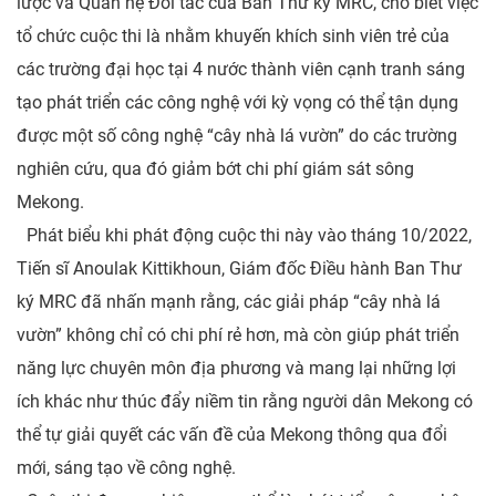
lược và Quan hệ Đối tác của Ban Thư ký MRC, cho biết việc
tổ chức cuộc thi là nhằm khuyến khích sinh viên trẻ của
các trường đại học tại 4 nước thành viên cạnh tranh sáng
tạo phát triển các công nghệ với kỳ vọng có thể tận dụng
được một số công nghệ “cây nhà lá vườn” do các trường
nghiên cứu, qua đó giảm bớt chi phí giám sát sông
Mekong.
Phát biểu khi phát động cuộc thi này vào tháng 10/2022,
Tiến sĩ Anoulak Kittikhoun, Giám đốc Điều hành Ban Thư
ký MRC đã nhấn mạnh rằng, các giải pháp “cây nhà lá
vườn” không chỉ có chi phí rẻ hơn, mà còn giúp phát triển
năng lực chuyên môn địa phương và mang lại những lợi
ích khác như thúc đẩy niềm tin rằng người dân Mekong có
thể tự giải quyết các vấn đề của Mekong thông qua đổi
mới, sáng tạo về công nghệ.