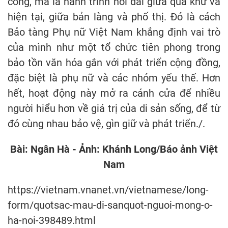
công, mà là hành trình nối dài giữa quá khứ và
hiện tại, giữa bản làng và phố thị. Đó là cách
Bảo tàng Phụ nữ Việt Nam khẳng định vai trò
của mình như một tổ chức tiên phong trong
bảo tồn văn hóa gắn với phát triển cộng đồng,
đặc biệt là phụ nữ và các nhóm yếu thế. Hơn
hết, hoạt động này mở ra cánh cửa để nhiều
người hiểu hơn về giá trị của di sản sống, để từ
đó cùng nhau bảo vệ, gìn giữ và phát triển./.
Bài: Ngân Hà - Ảnh: Khánh Long/Báo ảnh Việt
Nam
https://vietnam.vnanet.vn/vietnamese/long-
form/quotsac-mau-di-sanquot-nguoi-mong-o-
ha-noi-398489.html