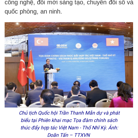
công nghệ, đổi mới sáng tạo, chuyển đổi số và
quốc phòng, an ninh.
Chủ tịch Quốc hội Trần Thanh Mẫn dự và phát
biểu tại Phiên khai mạc Tọa đàm chính sách
thúc đẩy hợp tác Việt Nam - Thổ Nhĩ Kỳ. Ảnh:
Doãn Tấn – TTXVN