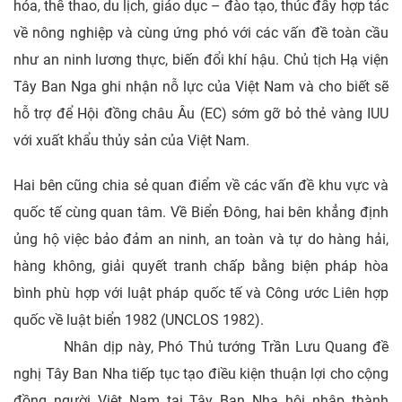
hóa, thể thao, du lịch, giáo dục – đào tạo, thúc đẩy hợp tác
về nông nghiệp và cùng ứng phó với các vấn đề toàn cầu
như an ninh lương thực, biến đổi khí hậu. Chủ tịch Hạ viện
Tây Ban Nga ghi nhận nỗ lực của Việt Nam và cho biết sẽ
hỗ trợ để Hội đồng châu Âu (EC) sớm gỡ bỏ thẻ vàng IUU
với xuất khẩu thủy sản của Việt Nam.
Hai bên cũng chia sẻ quan điểm về các vấn đề khu vực và
quốc tế cùng quan tâm. Về Biển Đông, hai bên khẳng định
ủng hộ việc bảo đảm an ninh, an toàn và tự do hàng hải,
hàng không, giải quyết tranh chấp bằng biện pháp hòa
bình phù hợp với luật pháp quốc tế và Công ước Liên hợp
quốc về luật biển 1982 (UNCLOS 1982).
Nhân dịp này, Phó Thủ tướng Trần Lưu Quang đề
nghị Tây Ban Nha tiếp tục tạo điều kiện thuận lợi cho cộng
đồng người Việt Nam tại Tây Ban Nha hội nhập thành