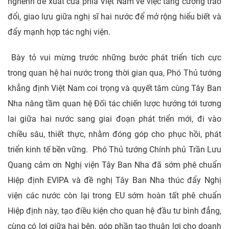
nghênh đề xuất của phía Việt Nam về việc tăng cường trao
đổi, giao lưu giữa nghị sĩ hai nước để mở rộng hiểu biết và
đẩy mạnh hợp tác nghị viện.
Bày tỏ vui mừng trước những bước phát triển tích cực
trong quan hệ hai nước trong thời gian qua, Phó Thủ tướng
khẳng định Việt Nam coi trọng và quyết tâm cùng Tây Ban
Nha nâng tầm quan hệ Đối tác chiến lược hướng tới tương
lai giữa hai nước sang giai đoạn phát triển mới, đi vào
chiều sâu, thiết thực, nhằm đóng góp cho phục hồi, phát
triển kinh tế bền vững. Phó Thủ tướng Chính phủ Trần Lưu
Quang cảm ơn Nghị viện Tây Ban Nha đã sớm phê chuẩn
Hiệp định EVIPA và đề nghị Tây Ban Nha thúc đẩy Nghị
viện các nước còn lại trong EU sớm hoàn tất phê chuẩn
Hiệp định này, tạo điều kiện cho quan hệ đầu tư bình đẳng,
cùng có lợi giữa hai bên, góp phần tạo thuận lợi cho doanh