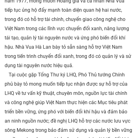
năm 1977, mong muốn Hoàng gia và cá nhân Nhà Vua
tiếp tục ủng hộ đẩy mạnh toàn diện quan hệ hai nước,
trong đó có hỗ trợ tài chính, chuyển giao công nghệ cho
Việt Nam trong các lĩnh vực chuyển đổi xanh, năng lượng
tái tạo, quản lý tài nguyên nước và ứng phó biến đổi khí
hậu. Nhà Vua Hà Lan bày tỏ sẵn sàng hỗ trợ Việt Nam
trong tiến trình chuyển đổi xanh, trong đó có quản lý và sử
dụng tài nguyên nước hiệu quả.
Tại cuộc gặp Tổng Thư ký LHQ, Phó Thủ tướng Chính
phủ bày tỏ mong muốn tiếp tục nhận được sự hỗ trợ của
LHQ về tư vấn kỹ thuật, chuyên môn, nguồn lực tài chính
và công nghệ giúp Việt Nam thực hiện các Mục tiêu phát
triển bền vững, ứng phó với biến đổi khí hậu và đảm bảo
an ninh nguồn nước; đề nghị LHQ hỗ trợ các nước lưu vực
sông Mekong trong bảo đảm sử dụng và quản lý bền vững