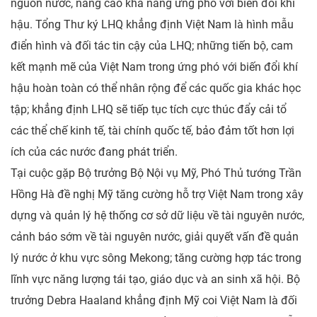
nguồn nước, nâng cao khả năng ứng phó với biến đổi khí
hậu. Tổng Thư ký LHQ khẳng định Việt Nam là hình mẫu
điển hình và đối tác tin cậy của LHQ; những tiến bộ, cam
kết mạnh mẽ của Việt Nam trong ứng phó với biến đổi khí
hậu hoàn toàn có thể nhân rộng để các quốc gia khác học
tập; khẳng định LHQ sẽ tiếp tục tích cực thúc đẩy cải tổ
các thể chế kinh tế, tài chính quốc tế, bảo đảm tốt hơn lợi
ích của các nước đang phát triển.
Tại cuộc gặp Bộ trưởng Bộ Nội vụ Mỹ, Phó Thủ tướng Trần
Hồng Hà đề nghị Mỹ tăng cường hỗ trợ Việt Nam trong xây
dựng và quản lý hệ thống cơ sở dữ liệu về tài nguyên nước,
cảnh báo sớm về tài nguyên nước, giải quyết vấn đề quản
lý nước ở khu vực sông Mekong; tăng cường hợp tác trong
lĩnh vực năng lượng tái tạo, giáo dục và an sinh xã hội. Bộ
trưởng Debra Haaland khẳng định Mỹ coi Việt Nam là đối