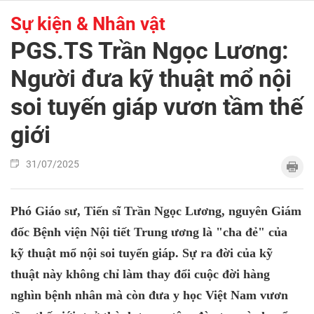
Sự kiện & Nhân vật
PGS.TS Trần Ngọc Lương:
Người đưa kỹ thuật mổ nội
soi tuyến giáp vươn tầm thế
giới
31/07/2025
Phó Giáo sư, Tiến sĩ Trần Ngọc Lương, nguyên Giám
đốc Bệnh viện Nội tiết Trung ương là "cha đẻ" của
kỹ thuật mổ nội soi tuyến giáp. Sự ra đời của kỹ
thuật này không chỉ làm thay đổi cuộc đời hàng
nghìn bệnh nhân mà còn đưa y học Việt Nam vươn