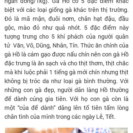
ngàn đồng/1kg). Gà Hồ có 5 đặc điểm khác
biệt với các loại giống gà khác trên thị trường.
Đó là mã mận, đuôi nơm, chân hạt đậu, đầu
gộc, mào đỏ như quả nhót. 5 đặc điểm này
tượng trưng cho 5 khí phách của người quân
tử Văn, Võ, Dũng, Nhân, Tín. Thức ăn chính của
gà Hồ là cám gạo được nấu chín nên con gà Hồ
đặc trưng là ăn sạch và cho thịt thơm, thịt chắc
mà khi luộc phải 1 tiếng gà mới chín nhưng thịt
không bị tróc da như loại gà bình thường. Với
những con gà đẹp, người dân làng Hồ thường
để dành cúng gia tiên. Với họ con gà còn là
một “của để dành” dâng lên tổ tiên tấm lòng
chân tình của mình trong các ngày Lễ, Tết.