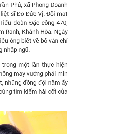
 Trần Phú, xã Phong Doanh
iệt sĩ Đỗ Đức Vị. Đôi mắt
Tiểu đoàn Đặc công 470,
am Ranh, Khánh Hòa. Ngày
iều ông biết về bố vẫn chỉ
ng nhập ngũ.
 trong một lần thực hiện
 không may vướng phải mìn
hất, những đồng đội năm ấy
ể cùng tìm kiếm hài cốt của