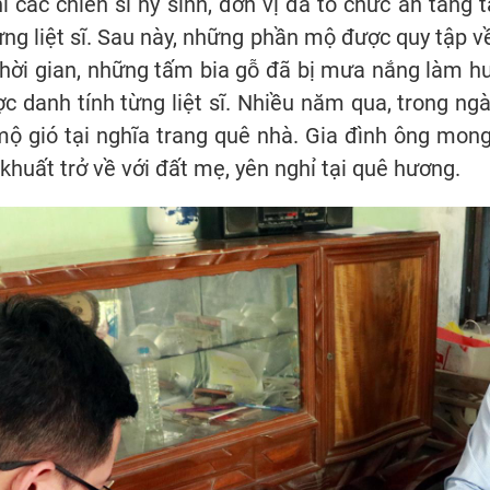
hi các chiến sĩ hy sinh, đơn vị đã tổ chức an táng
ng liệt sĩ. Sau này, những phần mộ được quy tập về n
thời gian, những tấm bia gỗ đã bị mưa nắng làm hư
c danh tính từng liệt sĩ. Nhiều năm qua, trong ngày
mộ gió tại nghĩa trang quê nhà. Gia đình ông mon
khuất trở về với đất mẹ, yên nghỉ tại quê hương.