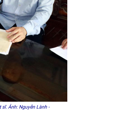
t sĩ. Ảnh: Nguyễn Lành -