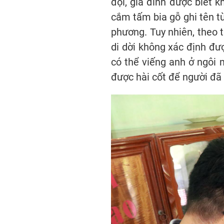
đội, gia đình được biết k
cắm tấm bia gỗ ghi tên từ
phương. Tuy nhiên, theo 
di dời không xác định đượ
có thể viếng anh ở ngôi 
được hài cốt để người đã 