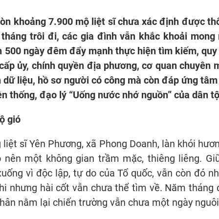
òn khoảng 7.900 mộ liệt sĩ chưa xác định được thô
m tháng trôi đi, các gia đình vẫn khắc khoải mong
h 500 ngày đêm đẩy mạnh thực hiện tìm kiếm, quy 
c cấp ủy, chính quyền địa phương, cơ quan chuyên 
n dữ liệu, hồ sơ người có công mà còn đáp ứng tâm
uyền thống, đạo lý “Uống nước nhớ nguồn” của dân tộ
ộ gió
 liệt sĩ Yên Phương, xã Phong Doanh, làn khói hươn
 nên một không gian trầm mặc, thiêng liêng. G
ống vì độc lập, tự do của Tổ quốc, vẫn còn đó nh
hi nhưng hài cốt vẫn chưa thể tìm về. Năm tháng q
thân nằm lại chiến trường vẫn chưa một ngày nguôi