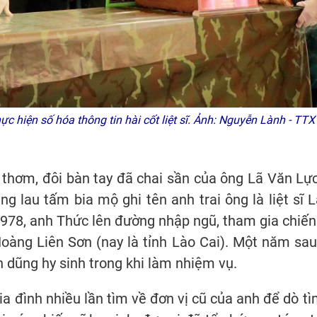
ực hiện số hóa thông tin hài cốt liệt sĩ. Ảnh: Nguyễn Lành - TT
 thơm, đôi bàn tay đã chai sần của ông Lã Văn Lự
 lau tấm bia mộ ghi tên anh trai ông là liệt sĩ
978, anh Thức lên đường nhập ngũ, tham gia chiến 
Hoàng Liên Sơn (nay là tỉnh Lào Cai). Một năm sau
h dũng hy sinh trong khi làm nhiệm vụ.
a đình nhiều lần tìm về đơn vị cũ của anh để dò t