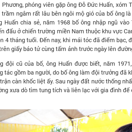
Yên Phương, phóng viên gặp ông Đỗ Đức Huấn, xóm
 trầm ngâm rất lâu bên ngôi mộ gió của bố ông là l
ng Huấn chia sẻ, năm 1968 bố ông nhập ngũ vào 
iến đấu ở chiến trường miền Nam thuộc khu vực C
n 4 tháng tuổi. Đến nay, khi mái tóc đã điểm bạc, đ
ỏi trên giấy báo tử cùng tấm ảnh trước ngày lên đườ
g đội cũ của bố, ông Huấn được biết, năm 1971,
ông tác gồm ba người, do bố ông làm đội trưởng đã
 trận càn khốc liệt ấy. Sau ngày đất nước thống n
ường xưa dò tìm tung tích và liên lạc với gia đình đ