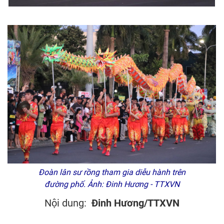
Đoàn lân sư rồng tham gia diễu hành trên
đường phố. Ảnh: Đinh Hương - TTXVN
Nội dung:
Đinh Hương/TTXVN