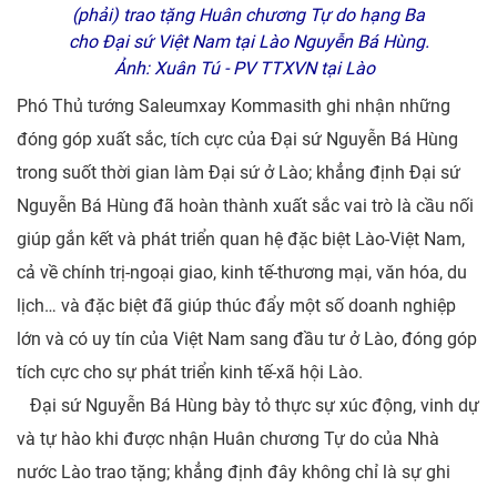
(phải) trao tặng Huân chương Tự do hạng Ba
cho Đại sứ Việt Nam tại Lào Nguyễn Bá Hùng.
Ảnh: Xuân Tú - PV TTXVN tại Lào
Phó Thủ tướng Saleumxay Kommasith ghi nhận những
đóng góp xuất sắc, tích cực của Đại sứ Nguyễn Bá Hùng
trong suốt thời gian làm Đại sứ ở Lào; khẳng định Đại sứ
Nguyễn Bá Hùng đã hoàn thành xuất sắc vai trò là cầu nối
giúp gắn kết và phát triển quan hệ đặc biệt Lào-Việt Nam,
cả về chính trị-ngoại giao, kinh tế-thương mại, văn hóa, du
lịch… và đặc biệt đã giúp thúc đẩy một số doanh nghiệp
lớn và có uy tín của Việt Nam sang đầu tư ở Lào, đóng góp
tích cực cho sự phát triển kinh tế-xã hội Lào.
Đại sứ Nguyễn Bá Hùng bày tỏ thực sự xúc động, vinh dự
và tự hào khi được nhận Huân chương Tự do của Nhà
nước Lào trao tặng; khẳng định đây không chỉ là sự ghi