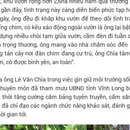
, khu vườn rộng hơn 2,6ha nhiều năm qua thường 
 gần đây, tình trạng này càng diễn biến phức tạp h
ày, ông đều đi khắp khu vườn để theo dõi tình t
ng chim, cò kêu xáo động ngoài vườn là ông lại bật 
dựng nhiều chòi tạm giữa vườn, cầm đèn đi tuần đ
n trọng thương, ông mang vào nhà chăm sóc đến k
ng tán cây nơi đàn chim đang cư trú, ông Chìa tâ
m, cò được bình yên, an toàn”.
 ông Lê Văn Chìa trong việc gìn giữ môi trường số
chuyên môn đã tham mưu UBND tỉnh Vĩnh Long b
 thời tăng cường cắm bảng tuyên truyền, cấm să
 đã chỉ đạo các ngành chức năng khảo sát, đánh g
ời gian tới.