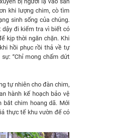
xuyên bị người lạ vào săn
ơn khi lượng chim, cò tìm
rạng sinh sống của chúng.
dậy đi kiểm tra vì biết có
ể kịp thời ngăn chặn. Khi
hi hồi phục rồi thả về tự
m sự: “Chỉ mong chấm dứt
ng tự nhiên cho đàn chim,
an hành kế hoạch bảo vệ
n bắt chim hoang dã. Mới
iá thực tế khu vườn để có