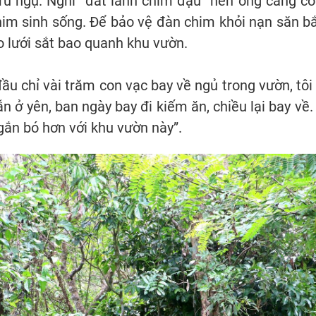
ú ngụ. Nghĩ “đất lành chim đậu” nên ông càng cố
him sinh sống. Để bảo vệ đàn chim khỏi nạn săn b
o lưới sắt bao quanh khu vườn.
ầu chỉ vài trăm con vạc bay về ngủ trong vườn, tôi t
 ở yên, ban ngày bay đi kiếm ăn, chiều lại bay về.
 gắn bó hơn với khu vườn này”.