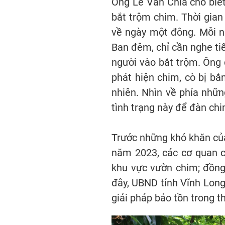
Ông Lê Văn Chìa cho biết
bắt trộm chim. Thời gian
về ngày một đông. Mỗi ng
Ban đêm, chỉ cần nghe tiế
người vào bắt trộm. Ông 
phát hiện chim, cò bị bắ
nhiên. Nhìn về phía nhữ
tình trạng này để đàn chi
Trước những khó khăn của
năm 2023, các cơ quan 
khu vực vườn chim; đồng
đây, UBND tỉnh Vĩnh Long
giải pháp bảo tồn trong th