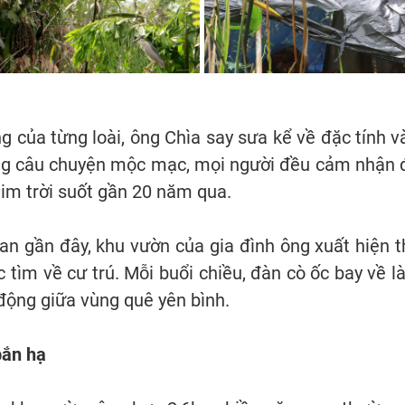
g của từng loài, ông Chìa say sưa kể về đặc tính 
ng câu chuyện mộc mạc, mọi người đều cảm nhận đ
im trời suốt gần 20 năm qua.
gian gần đây, khu vườn của gia đình ông xuất hiện
c tìm về cư trú. Mỗi buổi chiều, đàn cò ốc bay về 
động giữa vùng quê yên bình.
bắn hạ