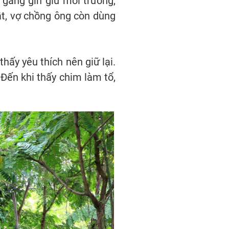
 gắng gìn giữ môi trường,
ắt, vợ chồng ông còn dùng
hấy yêu thích nên giữ lại.
 Đến khi thấy chim làm tổ,