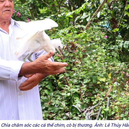
 Chìa chăm sóc các cá thể chim, cò bị thương. Ảnh: Lê Thúy H