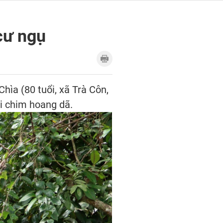
cư ngụ
hìa (80 tuổi, xã Trà Côn,
ài chim hoang dã.